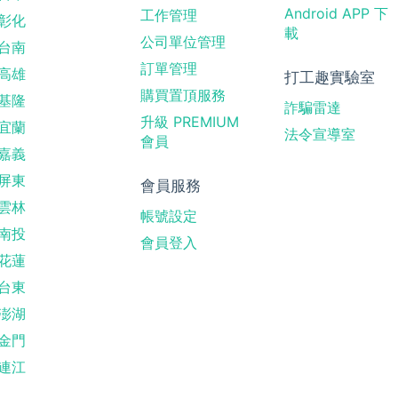
Android APP 下
工作管理
彰化
載
公司單位管理
台南
訂單管理
高雄
打工趣實驗室
購買置頂服務
基隆
詐騙雷達
升級 PREMIUM
宜蘭
法令宣導室
會員
嘉義
屏東
會員服務
雲林
帳號設定
南投
會員登入
花蓮
台東
澎湖
金門
連江