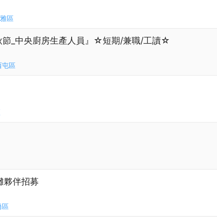
雅區
『中秋節_中央廚房生產人員』☆短期/兼職/工讀☆
西屯區
區
攤夥伴招募
橋區