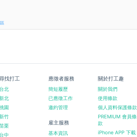
區
尋找打工
應徵者服務
關於打工趣
台北
簡短履歷
關於我們
新北
已應徵工作
使用條款
桃園
邀約管理
個人資料保護條款
新竹
PREMIUM 會員條
雇主服務
款
苗栗
iPhone APP 下載
基本資訊
台中