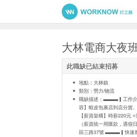
大林電商大夜班
此職缺已結束招募
地點：大林鎮
類別：勞力/物流
職缺描述：▬▬▬▎工作介紹
容】蝦皮包裹店到店分貨、拉籠
【薪資架構】時薪220元 
（薪資統一用匯款，遇假日
區三路37號 ▬▬▬▎快速應徵▎▬