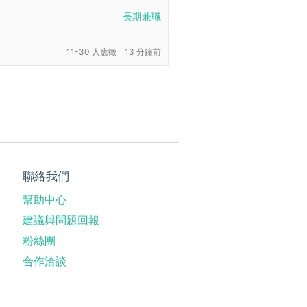
長期兼職
11-30 人應徵
13 分鐘前
聯絡我們
幫助中心
建議與問題回報
粉絲團
合作洽談