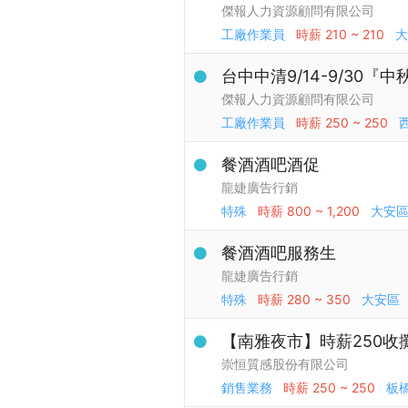
傑報人力資源顧問有限公司
工廠作業員
時薪
210 ~ 210
大
台中中清9/14-9/30
傑報人力資源顧問有限公司
工廠作業員
時薪
250 ~ 250
餐酒酒吧酒促
龍婕廣告行銷
特殊
時薪
800 ~ 1,200
大安
餐酒酒吧服務生
龍婕廣告行銷
特殊
時薪
280 ~ 350
大安區
【南雅夜市】時薪250收
崇恒質感股份有限公司
銷售業務
時薪
250 ~ 250
板