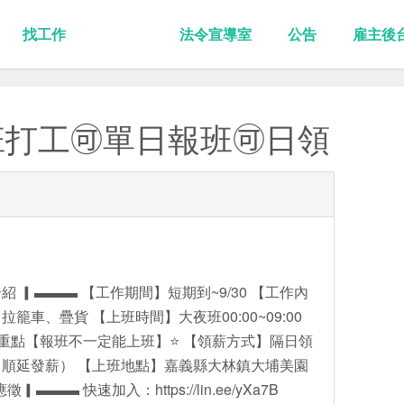
找工作
法令宣導室
公告
雇主後
打工🉑單日報班🉑日領
 ▎▬▬▬ 【工作期間】短期到~9/30 【工作內
車、疊貨 【上班時間】大夜班00:00~09:00
⭐️重點【報班不一定能上班】⭐️ 【領薪方式】隔日領
順延發薪） 【上班地點】嘉義縣大林鎮大埔美園
▬▬ 快速加入：https://lin.ee/yXa7B