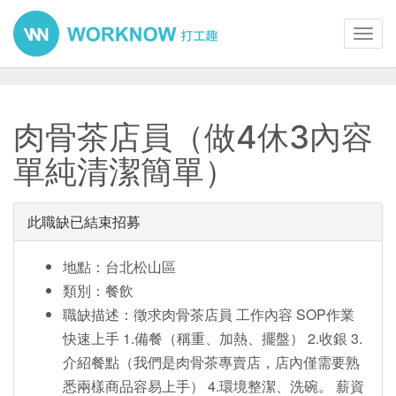
Toggl
navig
肉骨茶店員（做4休3內容
單純清潔簡單）
此職缺已結束招募
地點：台北松山區
類別：餐飲
職缺描述：徵求肉骨茶店員 工作內容 SOP作業
快速上手 1.備餐（稱重、加熱、擺盤） 2.收銀 3.
介紹餐點（我們是肉骨茶專賣店，店內僅需要熟
悉兩樣商品容易上手） 4.環境整潔、洗碗。 薪資