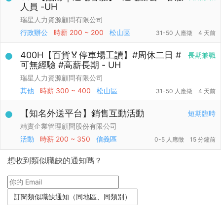
人員 -UH
瑞星人力資源顧問有限公司
行政辦公
時薪
200 ~ 200
松山區
31-50 人應徵
4 天前
400H【百貨🏅停車場工讀】#周休二日 #
長期兼職
可無經驗 #高薪長期 - UH
瑞星人力資源顧問有限公司
其他
時薪
300 ~ 400
松山區
31-50 人應徵
4 天前
【知名外送平台】銷售互動活動
短期臨時
精實企業管理顧問股份有限公司
活動
時薪
200 ~ 350
信義區
0-5 人應徵
15 分鐘前
想收到類似職缺的通知嗎？