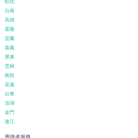
彰化
台南
高雄
基隆
宜蘭
嘉義
屏東
雲林
南投
花蓮
台東
澎湖
金門
連江
應徵者服務