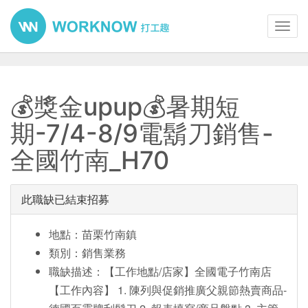
Toggl
navig
💰獎金upup💰暑期短
期-7/4-8/9電鬍刀銷售-
全國竹南_H70
此職缺已結束招募
地點：苗栗竹南鎮
類別：銷售業務
職缺描述：【工作地點/店家】全國電子竹南店
【工作內容】 1. 陳列與促銷推廣父親節熱賣商品-