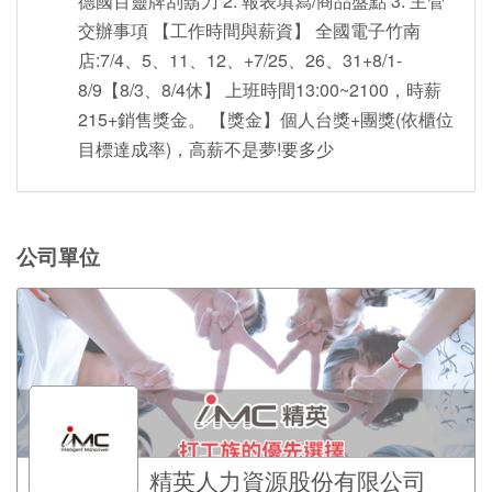
德國百靈牌刮鬍刀 2. 報表填寫/商品盤點 3. 主管
交辦事項 【工作時間與薪資】 全國電子竹南
店:7/4、5、11、12、+7/25、26、31+8/1-
8/9【8/3、8/4休】 上班時間13:00~2100，時薪
215+銷售獎金。 【獎金】個人台獎+團獎(依櫃位
目標達成率)，高薪不是夢!要多少
公司單位
精英人力資源股份有限公司