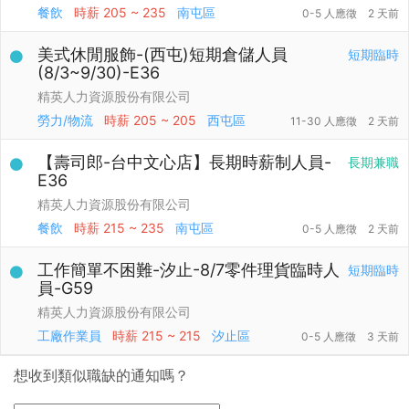
餐飲
時薪
205 ~ 235
南屯區
0-5 人應徵
2 天前
美式休閒服飾-(西屯)短期倉儲人員
短期臨時
(8/3~9/30)-E36
精英人力資源股份有限公司
勞力/物流
時薪
205 ~ 205
西屯區
11-30 人應徵
2 天前
【壽司郎-台中文心店】長期時薪制人員-
長期兼職
E36
精英人力資源股份有限公司
餐飲
時薪
215 ~ 235
南屯區
0-5 人應徵
2 天前
工作簡單不困難-汐止-8/7零件理貨臨時人
短期臨時
員-G59
精英人力資源股份有限公司
工廠作業員
時薪
215 ~ 215
汐止區
0-5 人應徵
3 天前
想收到類似職缺的通知嗎？