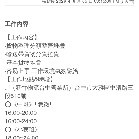
張貼於 2026 年 8 月 05 日 03:45:09 PM
(3 天 前)
工作內容
【工作內容】
·貨物整理分類整齊堆疊
·輸送帶貨物分貨拉貨
·基本貨物堆疊
·容易上手 工作環境氣氛融洽
【工作地點&時段】
✅（新竹物流台中營業所）台中市大雅區中清路三
段513號
⭕️《中班》‼️急徵‼️
16:00-20:00
16:00-24:00
⭕️《小夜班》
18:00~24:00