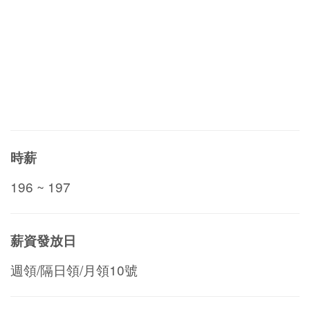
時薪
196 ~ 197
薪資發放日
週領/隔日領/月領10號