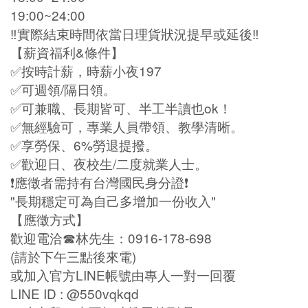
19:00~24:00
‼️實際結束時間依當日理貨狀況提早或延後‼️
【薪資福利&條件】
✅按時計薪，時薪小夜197
✅可週領/隔日領。
✅可兼職、長期皆可、半工半讀也ok！
✅無經驗可，專業人員帶領、教學清晰。
✅享勞保、6%勞退提撥。
✅歡迎日、夜校生/二度就業人士。
❗️應徵者需持有台灣國民身分證❗️
"長期穩定可為自己多增加一份收入"
【應徵方式】
歡迎電洽☎林先生：0916-178-698
(請於下午三點後來電)
或加入官方LINE帳號由專人一對一回覆
LINE ID : @550vqkqd