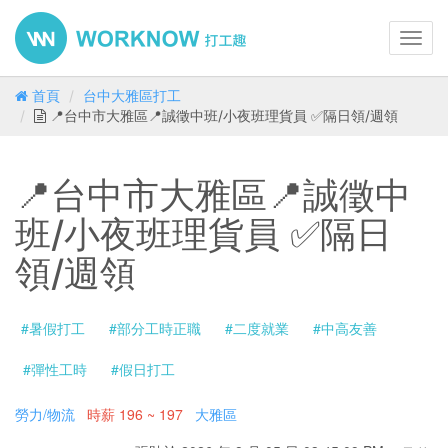
Toggl
navig
首頁
台中大雅區打工
📍台中市大雅區📍誠徵中班/小夜班理貨員 ✅隔日領/週領
📍台中市大雅區📍誠徵中
班/小夜班理貨員 ✅隔日
領/週領
#暑假打工
#部分工時正職
#二度就業
#中高友善
#彈性工時
#假日打工
勞力/物流
時薪
196 ~ 197
大雅區