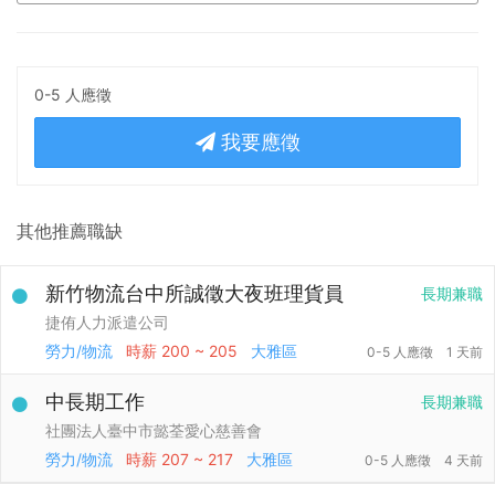
0-5 人應徵
我要應徵
其他推薦職缺
新竹物流台中所誠徵大夜班理貨員
長期兼職
捷侑人力派遣公司
勞力/物流
時薪
200 ~ 205
大雅區
0-5 人應徵
1 天前
中長期工作
長期兼職
社團法人臺中市懿荃愛心慈善會
勞力/物流
時薪
207 ~ 217
大雅區
0-5 人應徵
4 天前