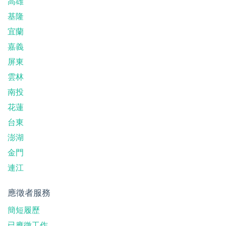
高雄
基隆
宜蘭
嘉義
屏東
雲林
南投
花蓮
台東
澎湖
金門
連江
應徵者服務
簡短履歷
已應徵工作