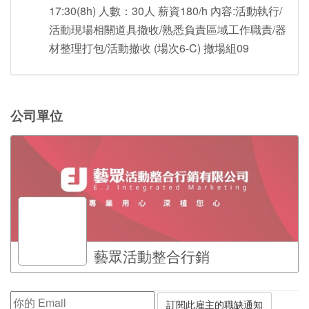
17:30(8h) 人數：30人 薪資180/h 內容:活動執行/
活動現場相關道具撤收/熟悉負責區域工作職責/器
材整理打包/活動撤收 (場次6-C) 撤場組09
公司單位
藝眾活動整合行銷