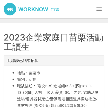
Toggl
navig
2023企業家庭日苗栗活動
工讀生
此職缺已結束招募
地點：苗栗市
類別：活動
職缺描述：(場次6-A) 進場組09/21(四)13:30-
18:30(5h) 人數：10人 薪資180/h 內容: 協助活動
進場/道具器材定位/活動現場相關道具搬運擺放/
器材整理 (場次6-B) 執行組09/22(五)9:30-