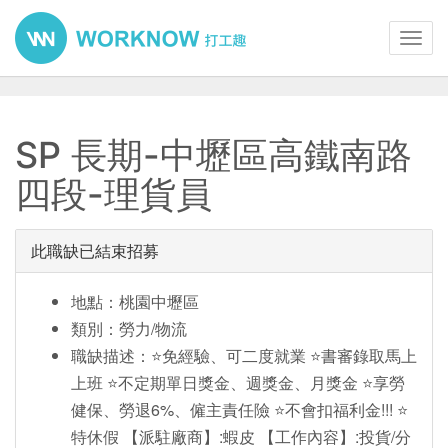
Toggl
navig
SP 長期-中壢區高鐵南路
四段-理貨員
此職缺已結束招募
地點：桃園中壢區
類別：勞力/物流
職缺描述：⭐️免經驗、可二度就業 ⭐️書審錄取馬上
上班 ⭐️不定期單日獎金、週獎金、月獎金 ⭐️享勞
健保、勞退6%、僱主責任險 ⭐️不會扣福利金!!! ⭐️
特休假 【派駐廠商】:蝦皮 【工作內容】:投貨/分