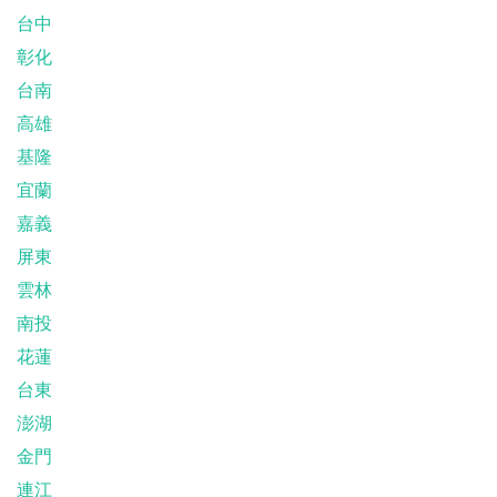
台中
彰化
台南
高雄
基隆
宜蘭
嘉義
屏東
雲林
南投
花蓮
台東
澎湖
金門
連江