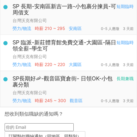
SP 長期-安南區新吉一路-小包裹分揀員-可
短期臨時
周借支
台灣沃克有限公司
勞力/物流
時薪
210 ~ 295
安南區
0-5 人應徵
3 天前
SP 臨派-新莊體育館免費交通-大園區-隔日
短期臨時
領全薪-學生可
台灣沃克有限公司
勞力/物流
時薪
220 ~ 220
大園區
0-5 人應徵
3 天前
SP長期好🦐-觀音區寶倉街- 日領OK-小包
長期兼職
裹分類
台灣沃克有限公司
勞力/物流
時薪
245 ~ 300
觀音區
0-5 人應徵
3 天前
想收到類似職缺的通知嗎？