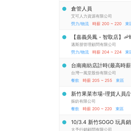
倉管人員
艾可人力資源有限公司
勞力/物流
時薪
200 ~ 220
東
【嘉義吳鳳 - 智取店】
邁斯朋管理顧問有限公司
勞力/物流
時薪
204 ~ 224
東
台南南紡店計時(最高時薪$
台灣一風堂股份有限公司
餐飲
時薪
205 ~ 255
東區
新竹果菜市場-理貨人員/
振鈁有限公司
餐飲
時薪
200 ~ 220
東區
10/3.4 新竹SOGO 玩
大予行銷顧問有限公司