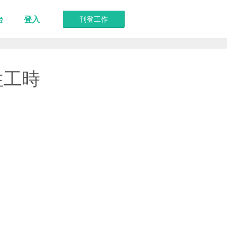
台
登入
刊登工作
性工時