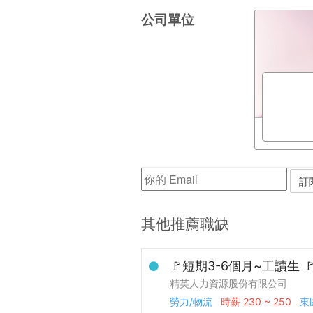
公司單位
其他推薦職缺
🚩短期3-6個月~工讀生 
精英人力資源股份有限公司
勞力/物流
時薪
230 ~ 250
東