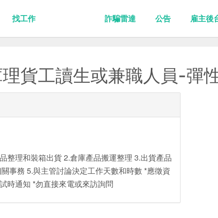
找工作
詐騙雷達
公告
雇主後
理貨工讀生或兼職人員-彈
品整理和裝箱出貨 2.倉庫產品搬運整理 3.出貨產品
相關事務 5.與主管討論決定工作天數和時數 *應徵資
便面試時通知 *勿直接來電或來訪詢問