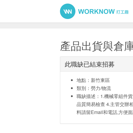
產品出貨與倉庫
此職缺已結束招募
地點：新竹東區
類別：勞力/物流
職缺描述：1.機械零組件貨
品質簡易檢查 4.主管交辦
料請留Email和電話,方