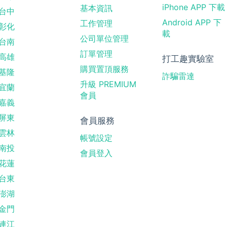
iPhone APP 下載
基本資訊
台中
Android APP 下
工作管理
彰化
載
公司單位管理
台南
訂單管理
高雄
打工趣實驗室
購買置頂服務
基隆
詐騙雷達
升級 PREMIUM
宜蘭
會員
嘉義
屏東
會員服務
雲林
帳號設定
南投
會員登入
花蓮
台東
澎湖
金門
連江