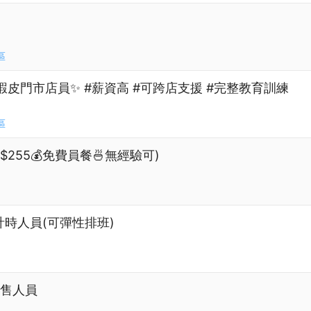
區
蝦皮門市店員✨ #薪資高 #可跨店支援 #完整教育訓練
區
255💰免費員餐🍜無經驗可)
計時人員(可彈性排班)
具銷售人員