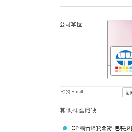
公司單位
其他推薦職缺
CP 觀音區寶倉街-包裝揀