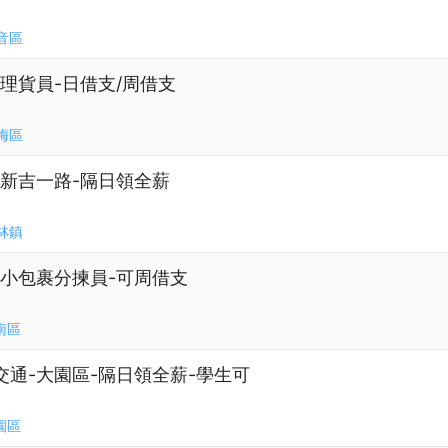
音區
路-理貨員-日借支/周借支
梅區
區新吉一路-隔日領全薪
林鎮
-小包裹分揀員-可周借支
南區
交通-大園區-隔日領全薪-學生可
園區