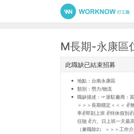
M長期-永康區
此職缺已結束招募
地點：台南永康區
類別：勞力/物流
職缺描述：☞派駐廠商：富邦
＞＞＞長期穩定＜＜＜ ✌️無
率✌️即刻上班 ✌️特休假別
任險 ✌️六、日上班一天最高
（兼職除2） ＞＞＞工作介