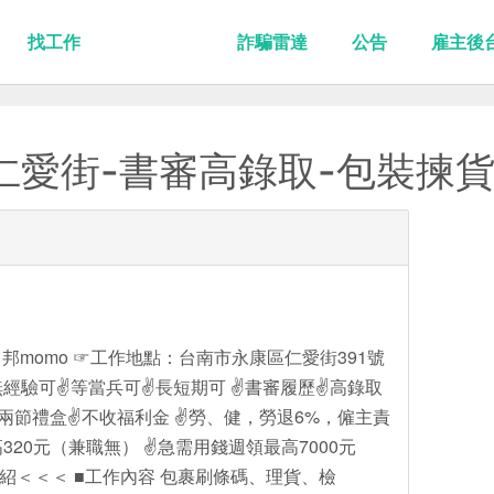
找工作
詐騙雷達
公告
雇主後
仁愛街-書審高錄取-包裝揀貨
momo ☞工作地點：台南市永康區仁愛街391號
經驗可✌️等當兵可✌️長短期可 ✌️書審履歷✌️高錄取
✌️兩節禮盒✌️不收福利金 ✌️勞、健，勞退6%，僱主責
320元（兼職無） ✌️急需用錢週領最高7000元
紹＜＜＜ ■工作內容 包裹刷條碼、理貨、檢