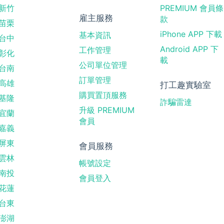
新竹
PREMIUM 會員條
雇主服務
款
苗栗
iPhone APP 下載
基本資訊
台中
Android APP 下
工作管理
彰化
載
公司單位管理
台南
訂單管理
高雄
打工趣實驗室
購買置頂服務
基隆
詐騙雷達
升級 PREMIUM
宜蘭
會員
嘉義
屏東
會員服務
雲林
帳號設定
南投
會員登入
花蓮
台東
澎湖