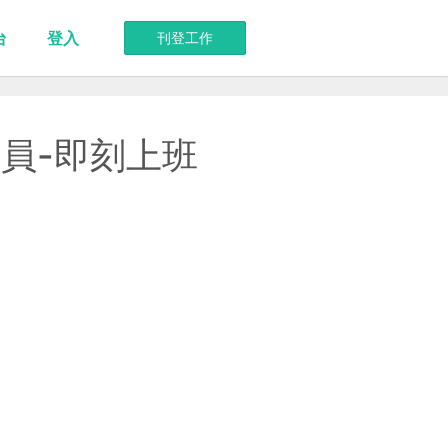
台
登入
刊登工作
員-即刻上班