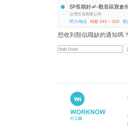
SP長期好🦐-觀音區寶倉
台灣沃克有限公司
勞力/物流
時薪
245 ~ 300
觀
想收到類似職缺的通知嗎