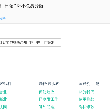
街- 日領OK-小包裹分類
音區
？
尋找打工
應徵者服務
關於打工趣
台北
簡短履歷
關於我們
新北
已應徵工作
使用條款
桃園
邀約管理
隱私條款