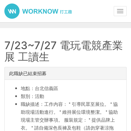
Toggl
navig
7/23~7/27 電玩電競產業
展 工讀生
此職缺已結束招募
地點：台北信義區
類別：活動
職缺描述：工作內容： * 引導民眾至展位。 * 協
助現場活動進行。 * 維持展位環境整潔。 * 協助
現場主管交辦事項。 服裝規定： * 提供品牌上
衣。 * 請自備深色長褲及包鞋（請勿穿著涼拖