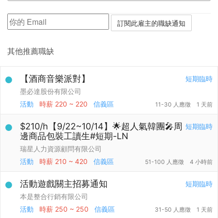
其他推薦職缺
【酒商音樂派對】
短期臨時
墨必達股份有限公司
活動
時薪
220 ~ 220
信義區
11-30 人應徵
1 天前
$210/h【9/22~10/14】🌟超人氣韓團🎤周
短期臨時
邊商品包裝工讀生#短期-LN
瑞星人力資源顧問有限公司
活動
時薪
210 ~ 420
信義區
51-100 人應徵
4 小時前
活動遊戲關主招募通知
短期臨時
本是整合行銷有限公司
活動
時薪
250 ~ 250
信義區
31-50 人應徵
1 天前