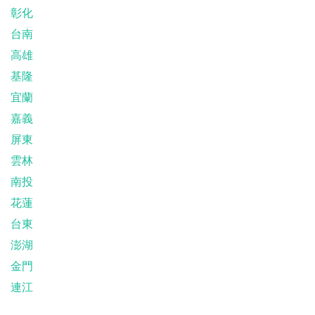
彰化
台南
高雄
基隆
宜蘭
嘉義
屏東
雲林
南投
花蓮
台東
澎湖
金門
連江