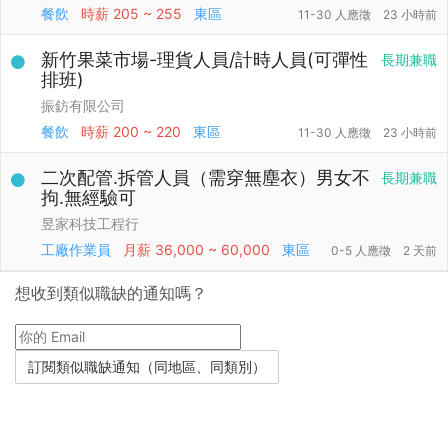
餐飲
時薪
205 ~ 255
東區
11-30 人應徵
23 小時前
新竹果菜市場-理貨人員/計時人員(可彈性
長期兼職
排班)
振鈁有限公司
餐飲
時薪
200 ~ 220
東區
11-30 人應徵
23 小時前
二次配管.拆管人員（需穿無塵衣）男女不
長期兼職
拘.無經驗可
昱家科技工程行
工廠作業員
月薪
36,000 ~ 60,000
東區
0-5 人應徵
2 天前
想收到類似職缺的通知嗎？