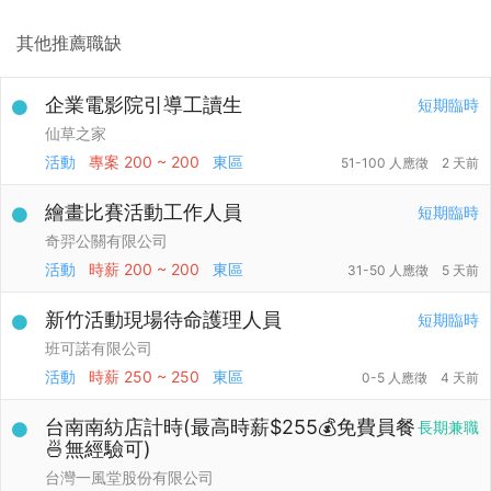
其他推薦職缺
企業電影院引導工讀生
短期臨時
仙草之家
活動
專案
200 ~ 200
東區
51-100 人應徵
2 天前
繪畫比賽活動工作人員
短期臨時
奇羿公關有限公司
活動
時薪
200 ~ 200
東區
31-50 人應徵
5 天前
新竹活動現場待命護理人員
短期臨時
班可諾有限公司
活動
時薪
250 ~ 250
東區
0-5 人應徵
4 天前
台南南紡店計時(最高時薪$255💰免費員餐
長期兼職
🍜無經驗可)
台灣一風堂股份有限公司