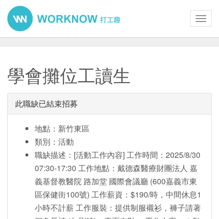
Toggl
navig
學會攤位工讀生
此職缺已結束招募
地點：新竹東區
類別：活動
職缺描述：[活動工作內容] 工作時間：2025/8/30
07:30-17:30 工作地點：戴德森醫療財團法人 嘉
義基督教醫院 路加堂 國際會議廳 (600嘉義市東
區保健街100號) 工作薪資：$190/時，中間休息1
小時不計薪 工作服裝：提供制服襯衫，褲子請著