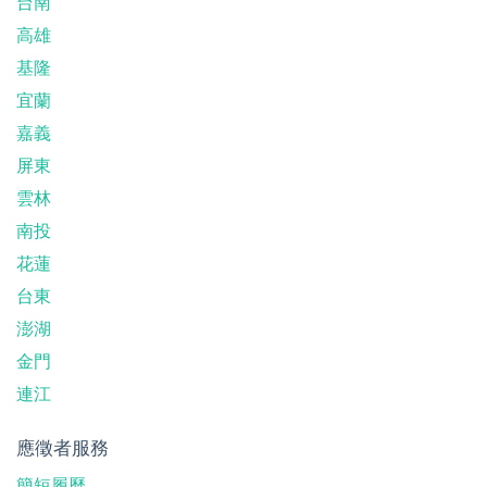
台南
高雄
基隆
宜蘭
嘉義
屏東
雲林
南投
花蓮
台東
澎湖
金門
連江
應徵者服務
簡短履歷