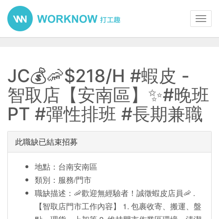
Toggl
navig
JC💰🦐$218/H #蝦皮 -
智取店【安南區】✨#晚班
PT #彈性排班 #長期兼職
此職缺已結束招募
地點：台南安南區
類別：服務/門市
職缺描述：🦐歡迎無經驗者！誠徵蝦皮店員🦐 .
【智取店門市工作內容】 1. 包裹收寄、搬運、盤