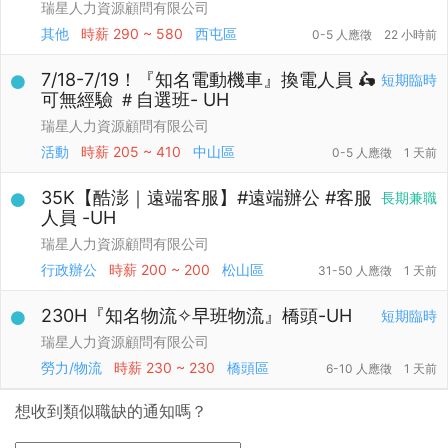
瑞星人力資源顧問有限公司
其他
時薪
290 ~ 580
西屯區
0-5 人應徵
22 小時前
7/18-7/19！『知名電動機車』換電人員 🛵
短期臨時
可無經驗 ＃自選班- UH
瑞星人力資源顧問有限公司
活動
時薪
205 ~ 410
中山區
0-5 人應徵
1 天前
35K【酷澎｜遠端客服】#遠端辦公 #客服
長期兼職
人員 -UH
瑞星人力資源顧問有限公司
行政辦公
時薪
200 ~ 200
松山區
31-50 人應徵
1 天前
230H『知名物流✧早班物流』橋頭-UH
短期臨時
瑞星人力資源顧問有限公司
勞力/物流
時薪
230 ~ 230
橋頭區
6-10 人應徵
1 天前
想收到類似職缺的通知嗎？