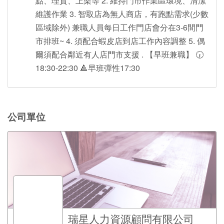
點、理貨、上架等 2. 維持門市作業區環境、清潔
維護作業 3. 智取店為無人商店，有跑點需求(少數
區域除外) 兼職人員每日工作門店會分在3-6間門
市排班~ 4. 須配合蝦皮店到店工作內容調整 5. 偶
爾須配合鄰近有人店門市支援 . 【早班兼職】 🕡
18:30-22:30 🔺早班彈性17:30
公司單位
瑞星人力資源顧問有限公司