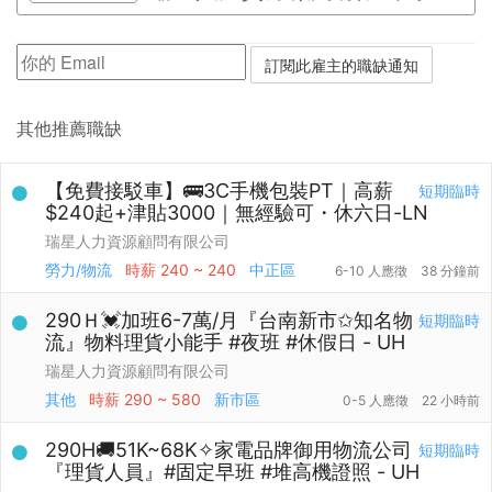
其他推薦職缺
【免費接駁車】🚌3C手機包裝PT｜高薪
短期臨時
$240起+津貼3000｜無經驗可・休六日-LN
瑞星人力資源顧問有限公司
勞力/物流
時薪
240 ~ 240
中正區
6-10 人應徵
38 分鐘前
290Ｈ💓加班6-7萬/月『台南新市✩知名物
短期臨時
流』物料理貨小能手 #夜班 #休假日 - UH
瑞星人力資源顧問有限公司
其他
時薪
290 ~ 580
新市區
0-5 人應徵
22 小時前
290H🚚51K~68K✧家電品牌御用物流公司
短期臨時
『理貨人員』#固定早班 #堆高機證照 - UH