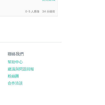
0-5 人應徵
34 分鐘前
聯絡我們
幫助中心
建議與問題回報
粉絲團
合作洽談