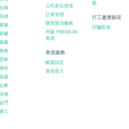
載
公司單位管理
台南
訂單管理
高雄
打工趣實驗室
購買置頂服務
基隆
詐騙雷達
升級 PREMIUM
宜蘭
會員
嘉義
屏東
會員服務
雲林
帳號設定
南投
會員登入
花蓮
台東
澎湖
金門
連江