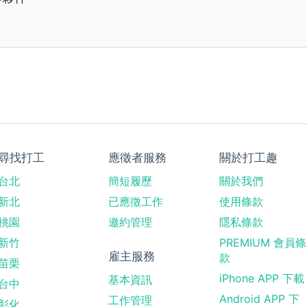
尋找打工
應徵者服務
關於打工趣
台北
簡短履歷
關於我們
新北
已應徵工作
使用條款
桃園
邀約管理
隱私條款
新竹
PREMIUM 會員條
雇主服務
款
苗栗
iPhone APP 下載
基本資訊
台中
Android APP 下
工作管理
彰化