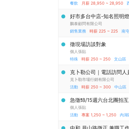
餐飲
月薪
28,950 ~ 28,950
好市多台中店-知名照明
鵬泰顧問有限公司
銷售業務
時薪
225 ~ 225
南
徵現場訪談對象
個人張貼
特殊
時薪
250 ~ 250
文山區
克卜勒公司｜電話訪問人員（
克卜勒市場行銷有限公司
活動
時薪
250 ~ 300
中山區
急徵❗️8/15週六台北團拍
個人張貼
活動
專案
1,250 ~ 1,250
內湖
中和 員山路徵正 兼職工