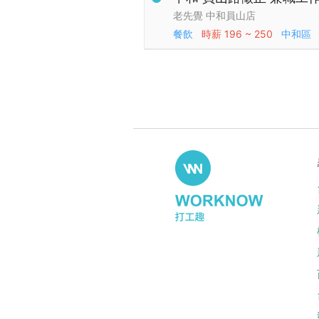
老先覺 中和員山店
餐飲
時薪
196 ~ 250
中和區