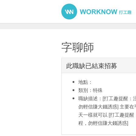
字聊師
此職缺已結束招募
地點：
類別：特殊
職缺描述：[打工趣提醒：
勿輕信賺大錢誘惑] 主要
天一樣就可以 [打工趣提
程，勿輕信賺大錢誘惑]