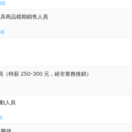
西區
燈具商品檔期銷售人員
屯區
時薪 250-300 元，絕非業務推銷）
互動人員
區
作夥伴