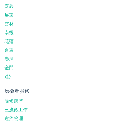
嘉義
屏東
雲林
南投
花蓮
台東
澎湖
金門
連江
應徵者服務
簡短履歷
已應徵工作
邀約管理