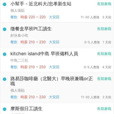
小幫手 - 近北科大/忠孝新生站
長期兼職
個人張貼
餐飲
時薪
220 ~ 220
大安區
11-30 人應徵
3 天前
徵餐盒早班Pt工讀生
長期兼職
好伙食小吃
餐飲
時薪
210 ~ 230
大安區
0-5 人應徵
1 天前
kitchen island中島 早班備料人員
長期兼職
中島二三社
餐飲
時薪
210 ~ 250
大安區
0-5 人應徵
4 天前
路易莎咖啡廳（北醫大）早晚班兼職or正
長期兼職
職
個人張貼
餐飲
時薪
210 ~ 230
大安區
11-30 人應徵
2 天前
摩斯假日工讀生
長期兼職