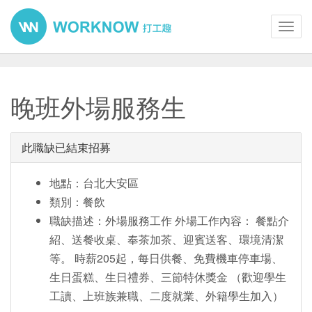
Toggl
navig
晚班外場服務生
此職缺已結束招募
地點：台北大安區
類別：餐飲
職缺描述：外場服務工作 外場工作內容： 餐點介
紹、送餐收桌、奉茶加茶、迎賓送客、環境清潔
等。 時薪205起，每日供餐、免費機車停車場、
生日蛋糕、生日禮券、三節特休獎金 （歡迎學生
工讀、上班族兼職、二度就業、外籍學生加入）