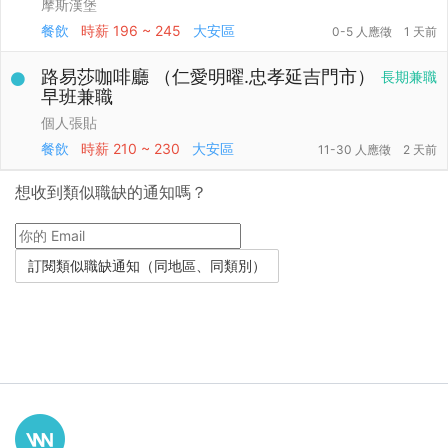
摩斯漢堡
餐飲
時薪
196 ~ 245
大安區
0-5 人應徵
1 天前
路易莎咖啡廳 （仁愛明曜.忠孝延吉門市）
長期兼職
早班兼職
個人張貼
餐飲
時薪
210 ~ 230
大安區
11-30 人應徵
2 天前
想收到類似職缺的通知嗎？