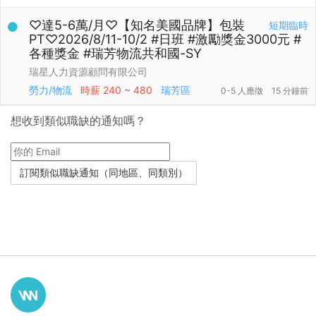
♡達5-6萬/月♡【知名美國品牌】包裝
短期臨時
PT♡2026/8/11-10/2 #日班 #激勵獎金3000元 #
各種獎金 #瑞芳物流共和國-SY
瑞星人力資源顧問有限公司
勞力/物流
時薪
240 ~ 480
瑞芳區
0-5 人應徵
15 分鐘前
想收到類似職缺的通知嗎？