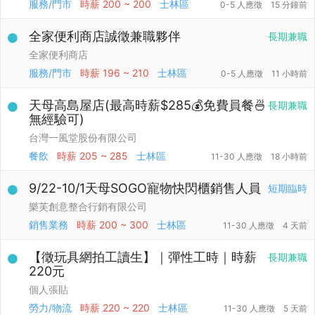
服務/門市
時薪
200 ~ 200
士林區
0-5 人應徵
15 分鐘前
全家便利商店誠徵兼職夥伴
長期兼職
全家便利商店
服務/門市
時薪
196 ~ 210
士林區
0-5 人應徵
11 小時前
天母高島屋店(最高時薪$285💰免費員餐🍜
長期兼職
無經驗可)
台灣一風堂股份有限公司
餐飲
時薪
205 ~ 285
士林區
11-30 人應徵
18 小時前
9/22-10/1天母SOGO寵物快閃櫃銷售人員
短期臨時
樂芙創意整合行銷有限公司
銷售業務
時薪
200 ~ 300
士林區
11-30 人應徵
4 天前
【徵玩具網拍工讀生】｜彈性工時｜時薪
長期兼職
220元
個人張貼
勞力/物流
時薪
220 ~ 220
士林區
11-30 人應徵
5 天前