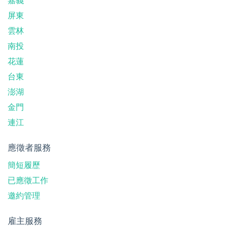
屏東
雲林
南投
花蓮
台東
澎湖
金門
連江
應徵者服務
簡短履歷
已應徵工作
邀約管理
雇主服務