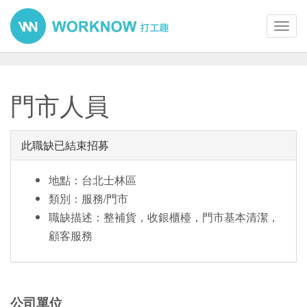
Toggl
navig
門市人員
此職缺已結束招募
地點：台北士林區
類別：服務/門市
職缺描述：整補貨，收銀櫃檯，門市基本清潔，
顧客服務
公司單位