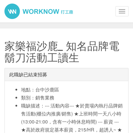
Toggl
navig
家樂福沙鹿_ 知名品牌電
鬍刀活動工讀生
此職缺已結束招募
地點：台中沙鹿區
類別：銷售業務
職缺描述：--- 活動內容--- ★於賣場內執行品牌銷
售活動(櫃位內推廣/銷售) ★上班時間一天八小時
(13:00-21:00，含有一小時休息時間) --- 薪資 ---
★高於政府規定基本薪資，215/HR，超誘人~ ★