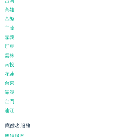
台南
高雄
基隆
宜蘭
嘉義
屏東
雲林
南投
花蓮
台東
澎湖
金門
連江
應徵者服務
簡短履歷