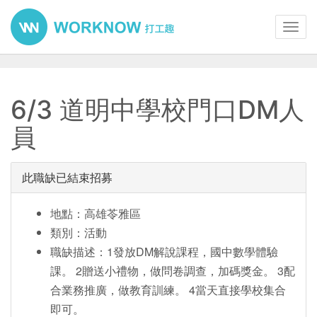
Toggl
navig
6/3 道明中學校門口DM人
員
此職缺已結束招募
地點：高雄苓雅區
類別：活動
職缺描述：1發放DM解說課程，國中數學體驗
課。 2贈送小禮物，做問卷調查，加碼獎金。 3配
合業務推廣，做教育訓練。 4當天直接學校集合
即可。