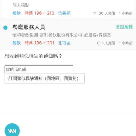
個人張貼
餐飲
時薪
196 ~ 210
信義區
11-30 人應徵
1 小時前
餐廳服務人員
長期兼職
怡和餐飲集團-富利餐飲股份有限公司-必勝客/肯德基
餐飲
時薪
196 ~ 201
北屯區
0-5 人應徵
1 小時前
想收到類似職缺的通知嗎？