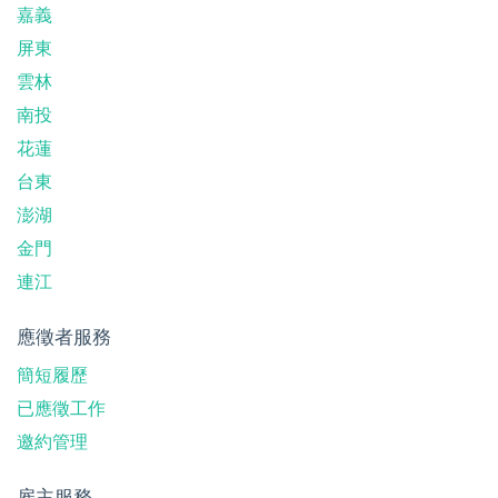
嘉義
屏東
雲林
南投
花蓮
台東
澎湖
金門
連江
應徵者服務
簡短履歷
已應徵工作
邀約管理
雇主服務