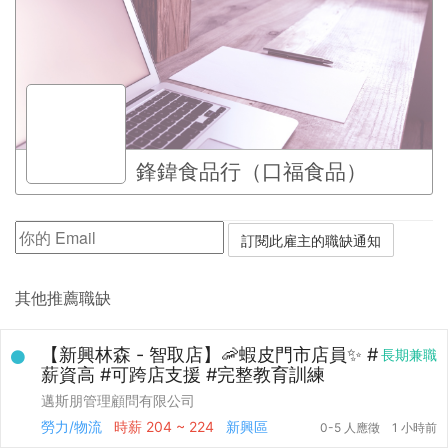
鋒鍏食品行（口福食品）
其他推薦職缺
【新興林森 - 智取店】🦐蝦皮門市店員✨ #
長期兼職
薪資高 #可跨店支援 #完整教育訓練
邁斯朋管理顧問有限公司
勞力/物流
時薪
204 ~ 224
新興區
0-5 人應徵
1 小時前