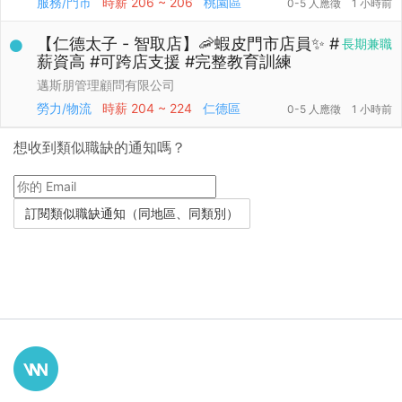
服務/門市
時薪
206 ~ 206
桃園區
0-5 人應徵
1 小時前
【仁德太子 - 智取店】🦐蝦皮門市店員✨ #
長期兼職
薪資高 #可跨店支援 #完整教育訓練
邁斯朋管理顧問有限公司
勞力/物流
時薪
204 ~ 224
仁德區
0-5 人應徵
1 小時前
想收到類似職缺的通知嗎？