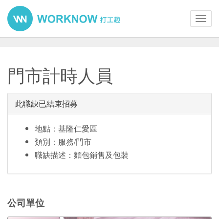
Toggl
navig
門市計時人員
此職缺已結束招募
地點：基隆仁愛區
類別：服務/門市
職缺描述：麵包銷售及包裝
公司單位