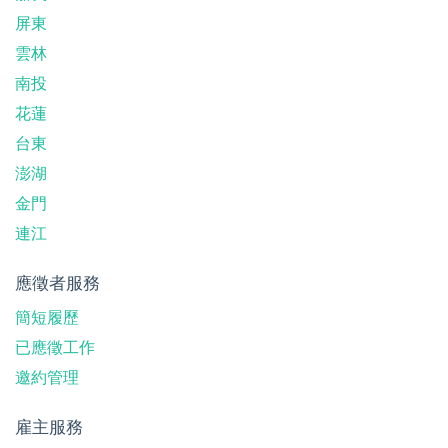
屏東
雲林
南投
花蓮
台東
澎湖
金門
連江
應徵者服務
簡短履歷
已應徵工作
邀約管理
雇主服務