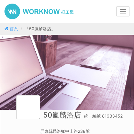
Toggl
navig
首頁
「50嵐麟洛店」
50嵐麟洛店
統一編號 81933452
屏東縣麟洛鄉中山路238號