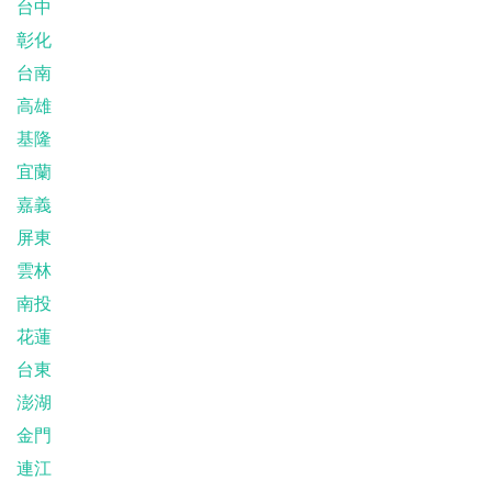
台中
彰化
台南
高雄
基隆
宜蘭
嘉義
屏東
雲林
南投
花蓮
台東
澎湖
金門
連江