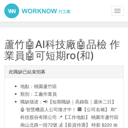
Toggl
navig
蘆竹🤖AI科技廠🤖品檢 作
業員🤖可短期ro(和)
此職缺已結束招募
地點：桃園蘆竹區
類別：工廠作業員
職缺描述：📢【短期職缺｜高錄取｜週休二日】
🤖 智慧機器人公司徵才中！ 🏢【公司名稱】 和*
科技股份有限公司 📍【工作地點】 桃園市蘆竹區
南山北路一段72號 💰【薪資待遇】 時薪 $220 📅