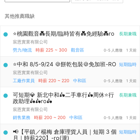
其他推薦職缺
⭐桃園觀音💑長期/臨時皆有💑免經驗💑ro
長期兼職
宸恩實業有限公司
勞力/物流
時薪
225 ~ 300
觀音區
0-5 人應徵
1 天前
⭐中和 8/5-9/24 🍪餅乾包裝🍪免加班-RO
短期臨時
宸恩實業有限公司
工廠作業員
時薪
220 ~ 220
中和區
0-5 人應徵
1 天前
可短期💎 新北中和🛵二手車行🛵周休⭐行
長期兼職
政助理🛵🛵ro🛵
宸恩實業有限公司
銷售業務
時薪
200 ~ 200
中和區
0-5 人應徵
1 天前
📢【平鎮／楊梅 倉庫理貨人員｜短期 3 個
短期臨時
月｜時薪220】-ro(瀧)