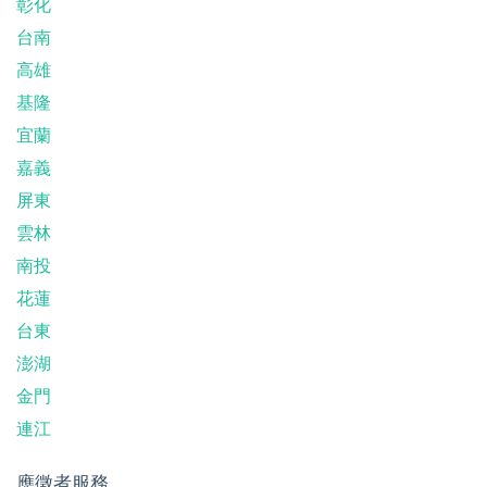
彰化
台南
高雄
基隆
宜蘭
嘉義
屏東
雲林
南投
花蓮
台東
澎湖
金門
連江
應徵者服務