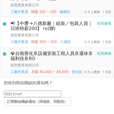
宸恩實業有限公司
工廠作業員
時薪
220 ~ 220
楊梅區
0-5 人應徵
1 天前
📢【中壢→八德新廠｜組裝／包裝人員｜
長期兼職
日班時薪200】 ro(聯)
宸恩實業有限公司
工廠作業員
時薪
200 ~ 200
八德區
0-5 人應徵
1 天前
💎台南善化🚢設備安裝工程人員🚢週休🚢
長期兼職
福利佳🚢RO
宸恩實業有限公司
工廠作業員
月薪
40,000 ~ 45,500
善化區
0-5 人應徵
1 天前
想收到類似職缺的通知嗎？