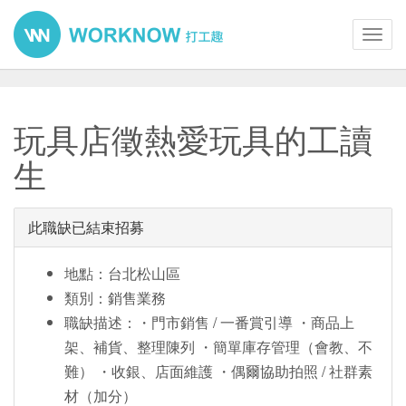
Toggl
navig
玩具店徵熱愛玩具的工讀
生
此職缺已結束招募
地點：台北松山區
類別：銷售業務
職缺描述：・門市銷售 / 一番賞引導 ・商品上
架、補貨、整理陳列 ・簡單庫存管理（會教、不
難） ・收銀、店面維護 ・偶爾協助拍照 / 社群素
材（加分）