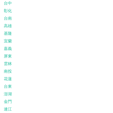
台中
彰化
台南
高雄
基隆
宜蘭
嘉義
屏東
雲林
南投
花蓮
台東
澎湖
金門
連江