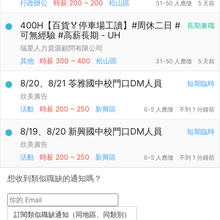
行政辦公
時薪
200 ~ 200
松山區
31-50 人應徵
5 天前
400H【百貨🏅停車場工讀】#周休二日 #
長期兼職
可無經驗 #高薪長期 - UH
瑞星人力資源顧問有限公司
其他
時薪
300 ~ 400
松山區
31-50 人應徵
5 天前
8/20、8/21 苓雅國中校門口DM人員
短期臨時
欣美廣告
活動
時薪
200 ~ 250
新興區
0-5 人應徵
不到 1 分鐘前
8/19、8/20 新興國中校門口DM人員
短期臨時
欣美廣告
活動
時薪
200 ~ 250
新興區
0-5 人應徵
不到 1 分鐘前
想收到類似職缺的通知嗎？