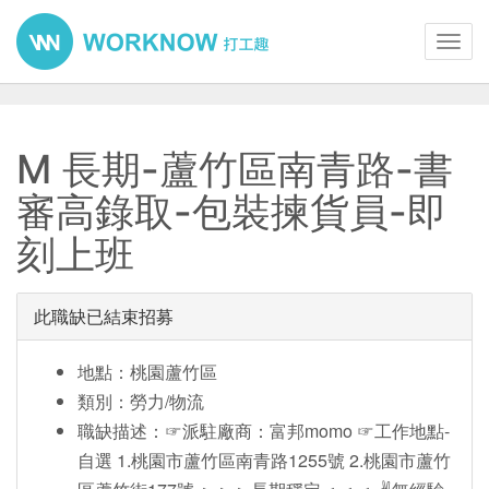
Toggl
navig
M 長期-蘆竹區南青路-書
審高錄取-包裝揀貨員-即
刻上班
此職缺已結束招募
地點：桃園蘆竹區
類別：勞力/物流
職缺描述：☞派駐廠商：富邦momo ☞工作地點-
自選 1.桃園市蘆竹區南青路1255號 2.桃園市蘆竹