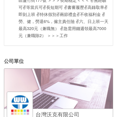
區蘆竹街177號 ＞＞＞長期穩定＜＜＜ ✌️無經驗
可✌️等當兵可✌️長短期可 ✌️書審履歷✌️高錄取率✌️
即刻上班 ✌️特休假別✌️兩節禮盒✌️不收福利金 ✌️
勞、健，勞退6%，僱主責任險 ✌️六、日上班一天
最高320元（兼職無） ✌️急需用錢週領最高7000
元（兼職除2） ＞＞＞工作
公司單位
台灣沃克有限公司