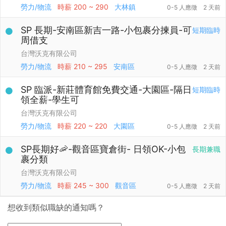
勞力/物流
時薪
200 ~ 290
大林鎮
0-5 人應徵
2 天前
SP 長期-安南區新吉一路-小包裹分揀員-可
短期臨時
周借支
台灣沃克有限公司
勞力/物流
時薪
210 ~ 295
安南區
0-5 人應徵
2 天前
SP 臨派-新莊體育館免費交通-大園區-隔日
短期臨時
領全薪-學生可
台灣沃克有限公司
勞力/物流
時薪
220 ~ 220
大園區
0-5 人應徵
2 天前
SP長期好🦐-觀音區寶倉街- 日領OK-小包
長期兼職
裹分類
台灣沃克有限公司
勞力/物流
時薪
245 ~ 300
觀音區
0-5 人應徵
2 天前
想收到類似職缺的通知嗎？