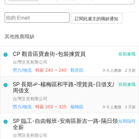
其他推薦職缺
CP 觀音區寶倉街-包裝揀貨員
長期兼職
台灣沃克有限公司
勞力/物流
時薪
240 ~ 240
觀音區
0-5 人應徵
2 天前
SP 長期🦐-楊梅區和平路-理貨員-日借支/
長期兼職
周借支
台灣沃克有限公司
勞力/物流
時薪
250 ~ 325
楊梅區
0-5 人應徵
2 天前
SP 臨工-自由報班-安南區新吉一路-隔日領
短期臨時
全薪
台灣沃克有限公司