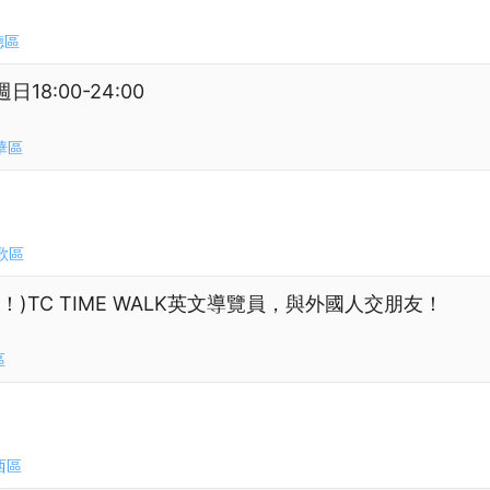
德區
8:00-24:00
華區
歌區
)TC TIME WALK英文導覽員，與外國人交朋友！
區
西區