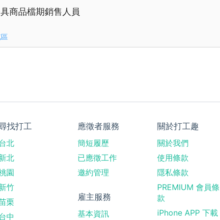
燈具商品檔期銷售人員
屯區
尋找打工
應徵者服務
關於打工趣
台北
簡短履歷
關於我們
新北
已應徵工作
使用條款
桃園
邀約管理
隱私條款
新竹
PREMIUM 會員條
雇主服務
款
苗栗
iPhone APP 下載
基本資訊
台中