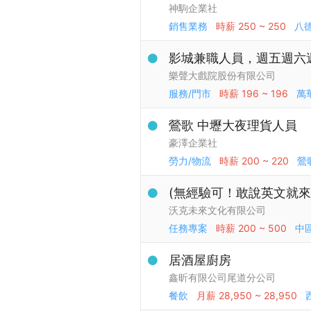
神駒企業社
銷售業務
時薪
250 ~ 250
八
影城兼職人員，週五週六週日1
樂聲大戲院股份有限公司
服務/門市
時薪
196 ~ 196
萬
鶯歌 中壢大夜理貨人員
豪澤企業社
勞力/物流
時薪
200 ~ 220
鶯
(無經驗可！敢說英文就來！
沃克未來文化有限公司
任務專案
時薪
200 ~ 500
中
居酒屋廚房
鑫昕有限公司尾道分公司
餐飲
月薪
28,950 ~ 28,950