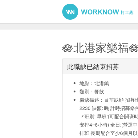
🪷北港家樂福
此職缺已結束招募
地點：北港鎮
類別：餐飲
職缺描述：目前缺額 招募班
2230 缺額: 晚 計時招募
📌班別: 早班:(可配合開
安排4~6小時) 全日:(營
排班 長期配合至少6個月以上