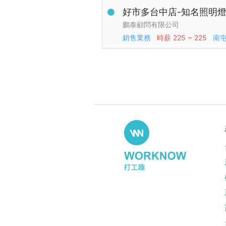
好市多台中店-知名照明
鵬泰顧問有限公司
銷售業務
時薪
225 ~ 225
南