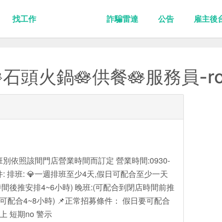
找工作
詐騙雷達
公告
雇主後
石頭火鍋🪷供餐🪷服務員-r
別依照該間門店營業時間而訂定 營業時間:0930-
條件: 排班: 💎一週排班至少4天,假日可配合至少一天
班時間後推安排4~6小時) 晚班:(可配合到閉店時間前推
運中可配合4~8小時) 📌正常招募條件： 假日要可配合
 短期no 警示