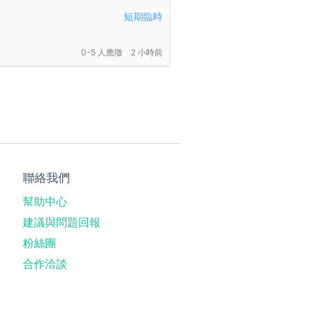
短期臨時
0-5 人應徵
2 小時前
聯絡我們
幫助中心
建議與問題回報
粉絲團
合作洽談