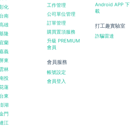
Android APP 下
工作管理
彰化
載
公司單位管理
台南
訂單管理
高雄
打工趣實驗室
購買置頂服務
基隆
詐騙雷達
升級 PREMIUM
宜蘭
會員
嘉義
屏東
會員服務
雲林
帳號設定
南投
會員登入
花蓮
台東
澎湖
金門
連江