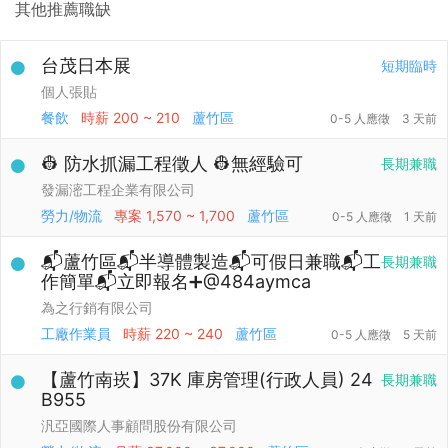
其他推薦職缺
台茂日本展
短期臨時
個人張貼
餐飲
時薪
200 ~ 210
蘆竹區
0-5 人應徵
3 天前
👷 防水抓漏工程徵人 👷無經驗可
長期兼職
發漏滵工程企業有限公司
勞力/物流
專案
1,570 ~ 1,700
蘆竹區
0-5 人應徵
1 天前
📬蘆竹區📬半導體製造📬可假日兼職📬工
長期兼職
作簡單📬立即報名➕@484aymca
為之行銷有限公司
工廠作業員
時薪
220 ~ 240
蘆竹區
0-5 人應徵
5 天前
【蘆竹南崁】37K 庫房管理(行政人員) 24
長期兼職
B955
汎亞國際人事顧問股份有限公司