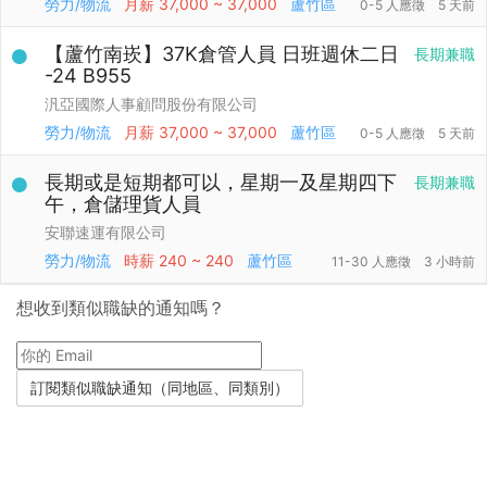
勞力/物流
月薪
37,000 ~ 37,000
蘆竹區
0-5 人應徵
5 天前
【蘆竹南崁】37K倉管人員 日班週休二日
長期兼職
-24 B955
汎亞國際人事顧問股份有限公司
勞力/物流
月薪
37,000 ~ 37,000
蘆竹區
0-5 人應徵
5 天前
長期或是短期都可以，星期一及星期四下
長期兼職
午，倉儲理貨人員
安聯速運有限公司
勞力/物流
時薪
240 ~ 240
蘆竹區
11-30 人應徵
3 小時前
想收到類似職缺的通知嗎？