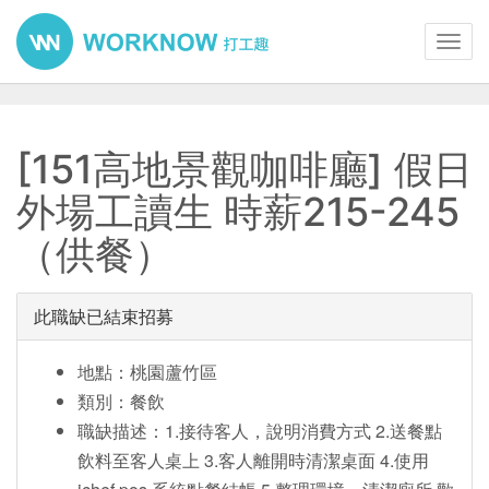
Toggl
navig
[151高地景觀咖啡廳] 假日
外場工讀生 時薪215-245
（供餐）
此職缺已結束招募
地點：桃園蘆竹區
類別：餐飲
職缺描述：1.接待客人，說明消費方式 2.送餐點
飲料至客人桌上 3.客人離開時清潔桌面 4.使用