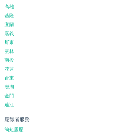
高雄
基隆
宜蘭
嘉義
屏東
雲林
南投
花蓮
台東
澎湖
金門
連江
應徵者服務
簡短履歷