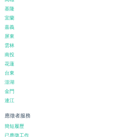
基隆
宜蘭
嘉義
屏東
雲林
南投
花蓮
台東
澎湖
金門
連江
應徵者服務
簡短履歷
已應徵工作