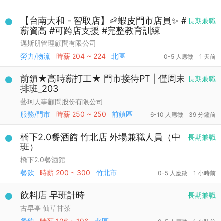
【台南大和 - 智取店】🦐蝦皮門市店員✨ #
長期兼職
薪資高 #可跨店支援 #完整教育訓練
邁斯朋管理顧問有限公司
勞力/物流
時薪
204 ~ 224
北區
0-5 人應徵
1 天前
前鎮★高時薪打工★ 門市接待PT | 僅周末
長期兼職
排班_203
藝珂人事顧問股份有限公司
服務/門市
時薪
250 ~ 250
前鎮區
6-10 人應徵
39 分鐘前
橋下2.0餐酒館 竹北店 外場兼職人員（中
長期兼職
班）
橋下2.0餐酒館
餐飲
時薪
200 ~ 300
竹北市
0-5 人應徵
1 小時前
飲料店 早班計時
長期兼職
古早亭 仙草甘茶
餐飲
時薪
196 ~ 196
北區