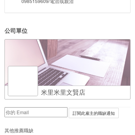
0985159609/電洽或親洽
公司單位
米里米里文賢店
其他推薦職缺