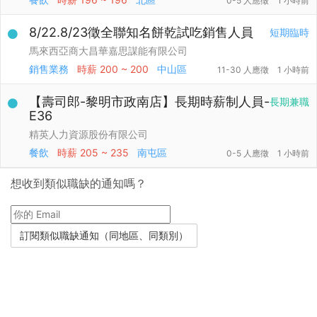
0-5 人應徵
1 小時前
8/22.8/23徵全聯知名餅乾試吃銷售人員
短期臨時
馬來西亞商大昌華嘉思謀能有限公司
銷售業務
時薪
200 ~ 200
中山區
11-30 人應徵
1 小時前
【壽司郎-黎明市政南店】長期時薪制人員-
長期兼職
E36
精英人力資源股份有限公司
餐飲
時薪
205 ~ 235
南屯區
0-5 人應徵
1 小時前
想收到類似職缺的通知嗎？