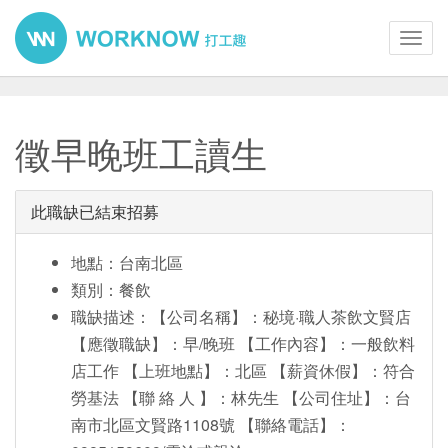
Toggl
navig
徵早晚班工讀生
此職缺已結束招募
地點：台南北區
類別：餐飲
職缺描述：【公司名稱】：秘境·職人茶飲文賢店
【應徵職缺】：早/晚班 【工作內容】：一般飲料
店工作 【上班地點】：北區 【薪資休假】：符合
勞基法 【聯 絡 人 】：林先生 【公司住址】：台
南市北區文賢路1108號 【聯絡電話】：