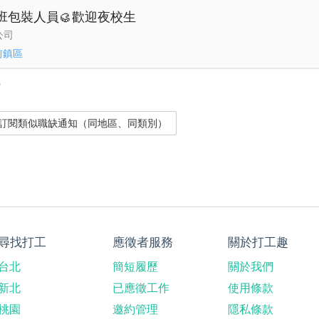
早班包裝人員🥮歡迎夜校生
公司
前鎮區
？
尋找打工
應徵者服務
關於打工趣
台北
簡短履歷
關於我們
新北
已應徵工作
使用條款
桃園
邀約管理
隱私條款