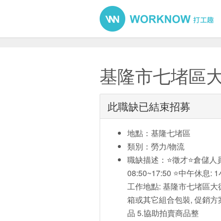
基隆市七堵區大
此職缺已結束招募
地點：基隆七堵區
類別：勞力/物流
職缺描述：⭐徵才⭐倉儲人員
08:50~17:50 ⭐中午休息: 
工作地點: 基隆市七堵區大德
箱或其它組合包裝, 促銷方
品 5.協助拍賣商品整