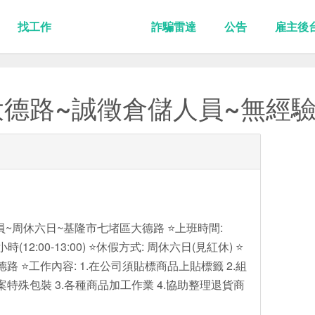
找工作
詐騙雷達
公告
雇主後
德路~誠徵倉儲人員~無經驗
~周休六日~基隆市七堵區大德路 ⭐上班時間:
1小時(12:00-13:00) ⭐休假方式: 周休六日(見紅休) ⭐
路 ⭐工作內容: 1.在公司須貼標商品上貼標籤 2.組
案特殊包裝 3.各種商品加工作業 4.協助整理退貨商