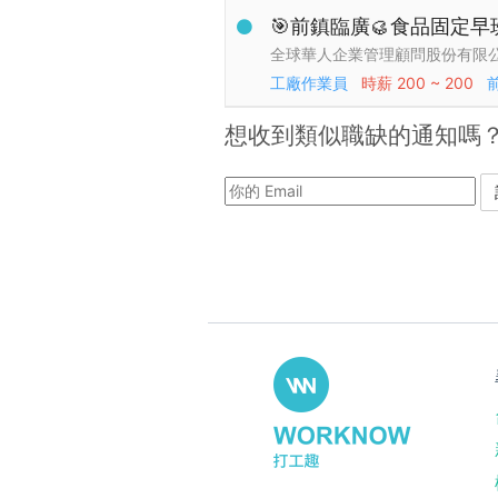
🎯前鎮臨廣🥮食品固定
全球華人企業管理顧問股份有限
工廠作業員
時薪
200 ~ 200
想收到類似職缺的通知嗎