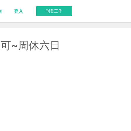
台
登入
刊登工作
可~周休六日