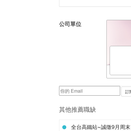
公司單位
其他推薦職缺
全台高鐵站~誠徵9月周末