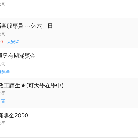
公司
電話客服專員~~休六、日
公司
00
大安區
裝員另有期滿獎金
公司
前鎮區
政工讀生★(可大學在學中)
公司
湖區
滿獎金2000
公司