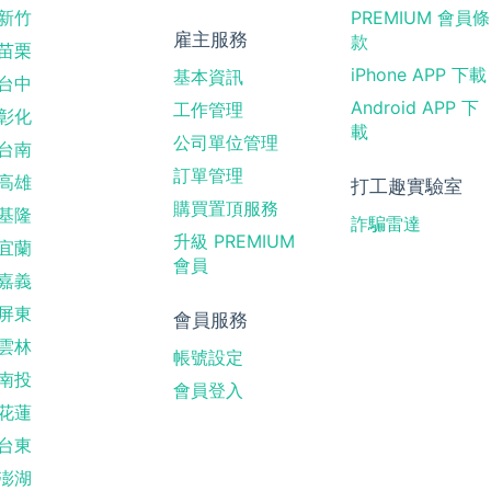
新竹
PREMIUM 會員條
雇主服務
款
苗栗
iPhone APP 下載
基本資訊
台中
Android APP 下
工作管理
彰化
載
公司單位管理
台南
訂單管理
高雄
打工趣實驗室
購買置頂服務
基隆
詐騙雷達
升級 PREMIUM
宜蘭
會員
嘉義
屏東
會員服務
雲林
帳號設定
南投
會員登入
花蓮
台東
澎湖