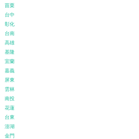
苗栗
台中
彰化
台南
高雄
基隆
宜蘭
嘉義
屏東
雲林
南投
花蓮
台東
澎湖
金門