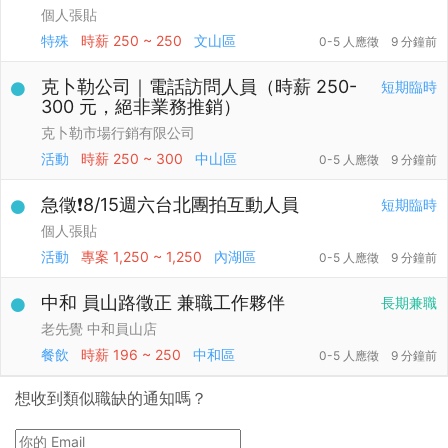
個人張貼
特殊
時薪
250 ~ 250
文山區
0-5 人應徵
9 分鐘前
克卜勒公司｜電話訪問人員（時薪 250-
短期臨時
300 元，絕非業務推銷）
克卜勒市場行銷有限公司
活動
時薪
250 ~ 300
中山區
0-5 人應徵
9 分鐘前
急徵❗️8/15週六台北團拍互動人員
短期臨時
個人張貼
活動
專案
1,250 ~ 1,250
內湖區
0-5 人應徵
9 分鐘前
中和 員山路徵正 兼職工作夥伴
長期兼職
老先覺 中和員山店
餐飲
時薪
196 ~ 250
中和區
0-5 人應徵
9 分鐘前
想收到類似職缺的通知嗎？