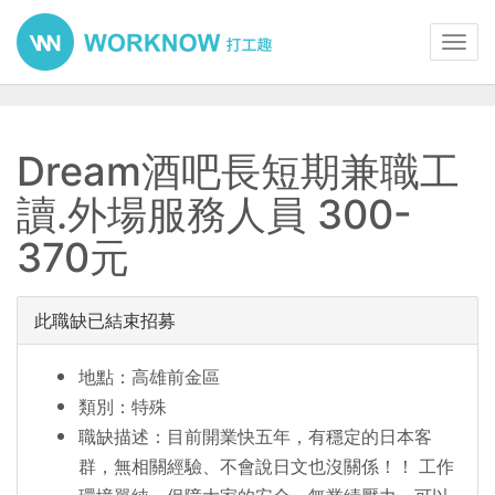
Toggl
navig
Dream酒吧長短期兼職工
讀.外場服務人員 300-
370元
此職缺已結束招募
地點：高雄前金區
類別：特殊
職缺描述：目前開業快五年，有穩定的日本客
群，無相關經驗、不會說日文也沒關係！！ 工作