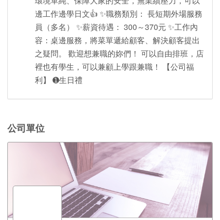
環境單純、保障大家的安全，無業績壓力，可以
邊工作邊學日文👍 ✨職務類別： 長短期外場服務
員（多名） ✨薪資待遇： 300～370元 ✨工作內
容：桌邊服務，將菜單遞給顧客、解決顧客提出
之疑問。 歡迎想兼職的妳們！ 可以自由排班，店
裡也有學生，可以兼顧上學跟兼職！ 【公司福
利】 ➊生日禮
公司單位