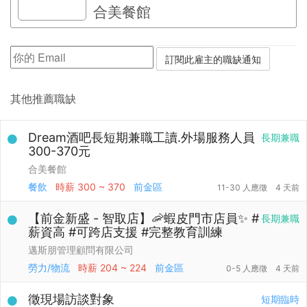
合美餐館
其他推薦職缺
Dream酒吧長短期兼職工讀.外場服務人員
長期兼職
300-370元
合美餐館
餐飲
時薪
300 ~ 370
前金區
11-30 人應徵
4 天前
【前金新盛 - 智取店】🦐蝦皮門市店員✨ #
長期兼職
薪資高 #可跨店支援 #完整教育訓練
邁斯朋管理顧問有限公司
勞力/物流
時薪
204 ~ 224
前金區
0-5 人應徵
4 天前
徵現場訪談對象
短期臨時