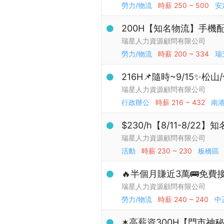
勞力/物流
時薪
250 ~ 500
安
200H【知名物流】手機配件
瑞星人力資源顧問有限公司
勞力/物流
時薪
200 ~ 334
瑞
216H📌隨時~9/15✨
瑞星人力資源顧問有限公司
行政辦公
時薪
216 ~ 432
南
$230/h【8/11-8/
瑞星人力資源顧問有限公司
活動
時薪
230 ~ 230
板橋區
🔥半個月賺近3萬🚌免費接駁
瑞星人力資源顧問有限公司
勞力/物流
時薪
240 ~ 240
中
✶高薪資300H【門市神秘客