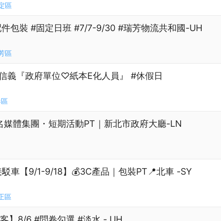
定區
包裝 #固定日班 #7/7-9/30 #瑞芳物流共和國-UH
芳區
松山/信義『政府單位♡紙本E化人員』 #休假日
港區
22】知名媒體集團・短期活動PT｜新北市政府大廳-LN
車【9/1-9/18】💰3C產品｜包裝PT📍北車 -SY
正區
】8/6 #問卷勾選 #淡水 - UH