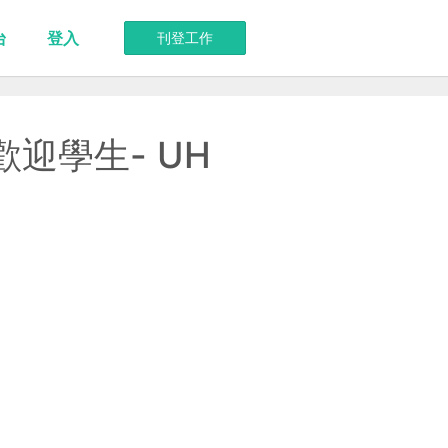
台
登入
刊登工作
#歡迎學生- UH