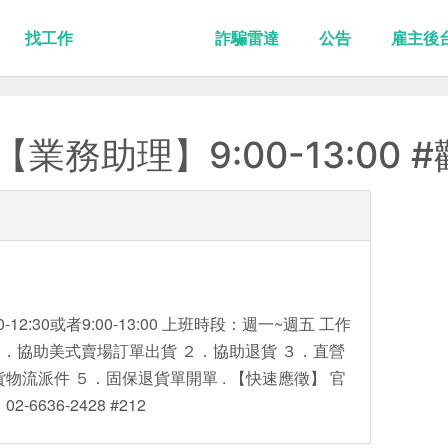
找工作
詐騙雷達
公告
雇主後
【業務助理】9:00-13:00 
12:30或者9:00-13:00 上班時段：週一~週五 工作
 １．協助美式賣場訂單出貨 ２．協助退貨 ３．直營
物流派件 ５．固保退貨單開單 . 【快速應徵】 官
2-6636-2428 #212