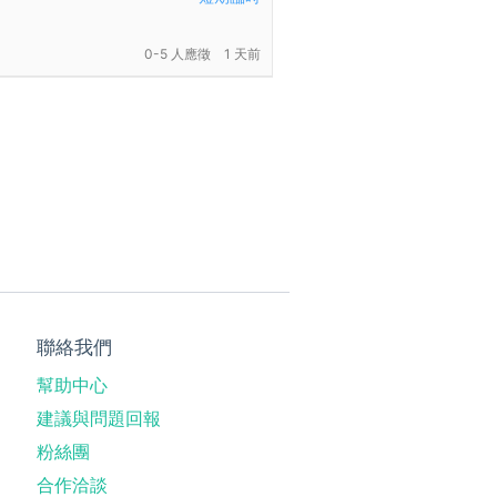
0-5 人應徵
1 天前
聯絡我們
幫助中心
建議與問題回報
粉絲團
合作洽談