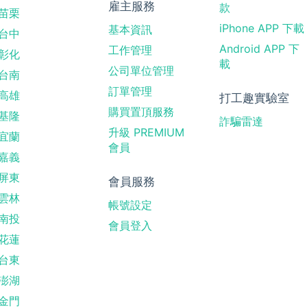
雇主服務
款
苗栗
iPhone APP 下載
基本資訊
台中
Android APP 下
工作管理
彰化
載
公司單位管理
台南
訂單管理
高雄
打工趣實驗室
購買置頂服務
基隆
詐騙雷達
升級 PREMIUM
宜蘭
會員
嘉義
屏東
會員服務
雲林
帳號設定
南投
會員登入
花蓮
台東
澎湖
金門