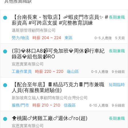
其他推薦職缺
【台南長東 - 智取店】🦐蝦皮門市店員✨ #
長期兼職
薪資高 #可跨店支援 #完整教育訓練
邁斯朋管理顧問有限公司
勞力/物流
時薪
204 ~ 224
東區
0-5 人應徵
5 天前
(宗)💎林口A8📹可免加班💎周休📹行車紀
長期兼職
錄器💎組包裝📹RO
宸恩實業有限公司
工廠作業員
時薪
220 ~ 220
龜山區
0-5 人應徵
9 分鐘前
【配合至年底】🍫精品巧克力🍫門市兼職
短期臨時
人員(有服務業經驗佳)
新加坡商立福人事顧問有限公司台灣分公司
服務/門市
時薪
210 ~ 210
信義區
6-10 人應徵
9 分鐘前
🐥桃園🍗烤雞工廠🍗週休🍗ro(超)
長期兼職
宸恩實業有限公司