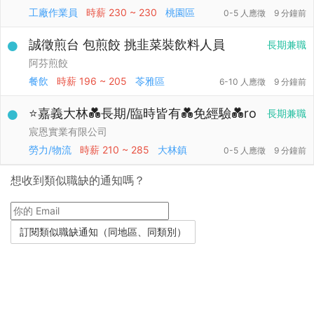
工廠作業員
時薪
230 ~ 230
桃園區
0-5 人應徵
9 分鐘前
誠徵煎台 包煎餃 挑韭菜裝飲料人員
長期兼職
阿芬煎餃
餐飲
時薪
196 ~ 205
苓雅區
6-10 人應徵
9 分鐘前
⭐嘉義大林💑長期/臨時皆有💑免經驗💑ro
長期兼職
宸恩實業有限公司
勞力/物流
時薪
210 ~ 285
大林鎮
0-5 人應徵
9 分鐘前
想收到類似職缺的通知嗎？