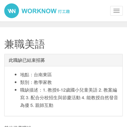
Toggl
navig
兼職美語
此職缺已結束招募
地點：台南東區
類別：教學家教
職缺描述：1. 教授6-12歲國小兒童美語 2. 教案編
寫 3. 配合分校招生與節慶活動 4. 能教授自然發音
為優 5. 親師互動