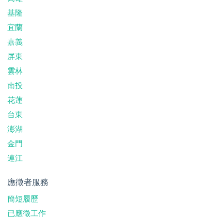
基隆
宜蘭
嘉義
屏東
雲林
南投
花蓮
台東
澎湖
金門
連江
應徵者服務
簡短履歷
已應徵工作