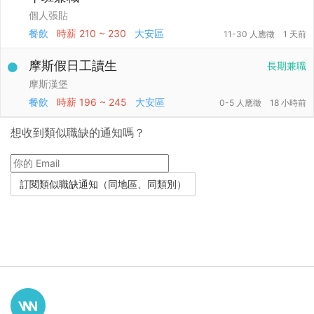
個人張貼
餐飲
時薪
210 ~ 230
大安區
11-30 人應徵
1 天前
摩斯假日工讀生
長期兼職
摩斯漢堡
餐飲
時薪
196 ~ 245
大安區
0-5 人應徵
18 小時前
想收到類似職缺的通知嗎？