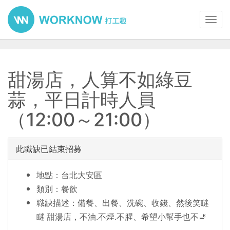
Toggl
navig
甜湯店，人算不如綠豆
蒜，平日計時人員
（12:00～21:00）
此職缺已結束招募
地點：台北大安區
類別：餐飲
職缺描述：備餐、出餐、洗碗、收錢、然後笑瞇
瞇 甜湯店，不油.不煙.不腥、希望小幫手也不🚬