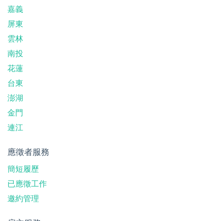
嘉義
屏東
雲林
南投
花蓮
台東
澎湖
金門
連江
應徵者服務
簡短履歷
已應徵工作
邀約管理