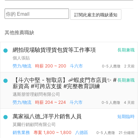
其他推薦職缺
網拍現場驗貨理貨包貨等工作事項
長期兼職
個人張貼
勞力/物流
時薪
200 ~ 200
斗六市
0-5 人應徵
2 天前
【斗六中堅 - 智取店】🦐蝦皮門市店員✨ #
長期兼職
薪資高 #可跨店支援 #完整教育訓練
邁斯朋管理顧問有限公司
勞力/物流
時薪
204 ~ 224
斗六市
0-5 人應徵
4 天前
萬家福八德_洋芋片銷售人員
短期臨時
莫爾行銷顧問有限公司
銷售業務
專案
1,800 ~ 1,800
八德區
0-5 人應徵
21 分鐘前