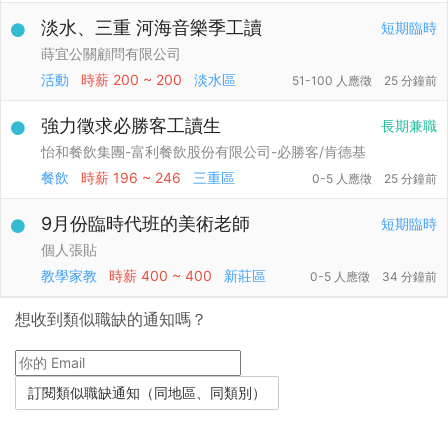
淡水、三重 河海音樂季工讀
短期臨時
蒔宜公關顧問有限公司
活動
時薪
200 ~ 200
淡水區
51-100 人應徵
25 分鐘前
強力徵求必勝客工讀生
長期兼職
怡和餐飲集團-富利餐飲股份有限公司-必勝客/肯德基
餐飲
時薪
196 ~ 246
三重區
0-5 人應徵
25 分鐘前
9月份臨時代班的美術老師
短期臨時
個人張貼
教學家教
時薪
400 ~ 400
新莊區
0-5 人應徵
34 分鐘前
想收到類似職缺的通知嗎？