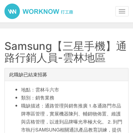
Toggl
navig
Samsung【三星手機】通
路行銷人員-雲林地區
此職缺已結束招募
地點：雲林斗六市
類別：銷售業務
職缺描述：通路管理與銷售推廣 1.各通路門市品
牌專區管理，實展機器陳列、輔銷物佈置、維護
與店格管理，以達到品牌曝光率極大化。 2. 到門
市執行SAMSUNG相關通訊產品教育訓練，提供