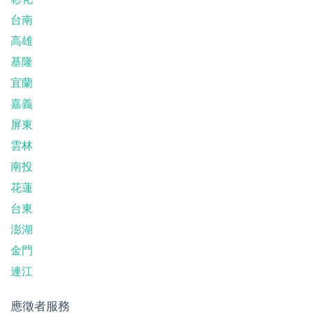
台南
高雄
基隆
宜蘭
嘉義
屏東
雲林
南投
花蓮
台東
澎湖
金門
連江
應徵者服務