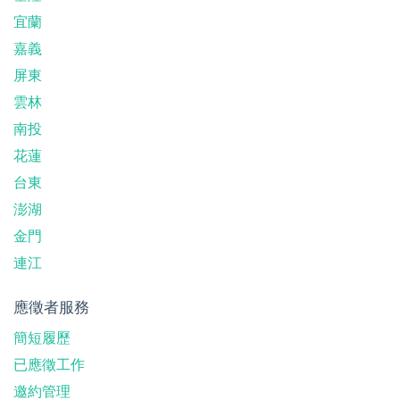
宜蘭
嘉義
屏東
雲林
南投
花蓮
台東
澎湖
金門
連江
應徵者服務
簡短履歷
已應徵工作
邀約管理