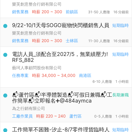
樂芙創意整合行銷有限公司
銷售業務
時薪
200 ~ 300
前鎮區
31-50 人應徵
16 分鐘前
9/22-10/1天母SOGO寵物快閃櫃銷售人員
短期臨時
樂芙創意整合行銷有限公司
銷售業務
時薪
200 ~ 300
士林區
11-30 人應徵
16 分鐘前
電訪人員_須配合至2027/5，無業績壓力!
短期臨時
RFS_882
藝珂人事顧問股份有限公司
任務專案
時薪
34,000 ~ 34,000
南港區
6-10 人應徵
1 小時前
📬蘆竹區📬半導體製造📬可假日兼職📬工
長期兼職
作簡單📬立即報名➕@484aymca
為之行銷有限公司
工廠作業員
時薪
220 ~ 240
蘆竹區
0-5 人應徵
1 小時前
工作簡單不困難-汐止-8/7零件理貨臨時人
短期臨時