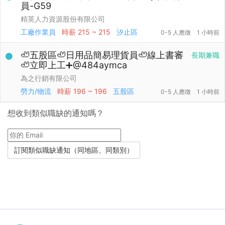
員-G59
精英人力資源股份有限公司
工廠作業員
時薪
215 ~ 215
汐止區
0-5 人應徵
1 小時前
🦥五股區🦥日用品簡易理貨員🦥線上書審
長期兼職
🦥立即上工➕@484aymca
為之行銷有限公司
勞力/物流
時薪
196 ~ 196
五股區
0-5 人應徵
1 小時前
想收到類似職缺的通知嗎？