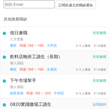
其他推薦職缺
假日兼職
長期兼職
八方雲集
餐飲
時薪
196 ~ 196
大甲區
0-5 人應徵
31 分鐘前
飲料店晚班工讀生（長期）
長期兼職
個人張貼
餐飲
時薪
196 ~ 196
永康區
0-5 人應徵
31 分鐘前
下午市場幫手
長期兼職
個人張貼
銷售業務
時薪
196 ~ 200
中和區
0-5 人應徵
31 分鐘前
0820實踐撤場工讀生
短期臨時