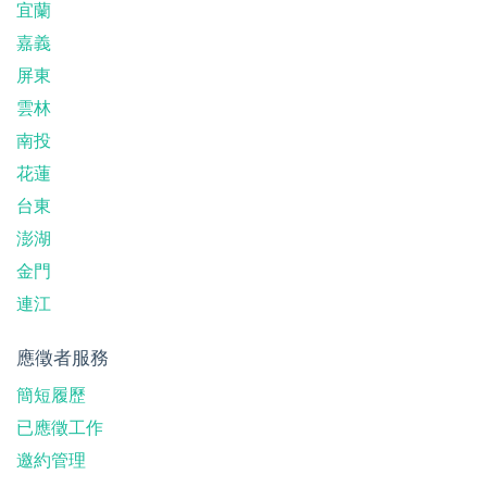
宜蘭
嘉義
屏東
雲林
南投
花蓮
台東
澎湖
金門
連江
應徵者服務
簡短履歷
已應徵工作
邀約管理