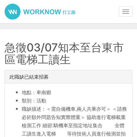
Toggl
navig
急徵03/07知本至台東市
區電梯工讀生
此職缺已結束招募
地點：卑南鄉
類別：活動
職缺描述：＜需自備機車,兩人共乘亦可＞ ＜請務
必於額外問題告知實際體重＞ 協助進行電梯載重
檢測工作 細節:騎機車至指定地址集合 全體
工讀生進入電梯 等待技術人員進行檢測並拍