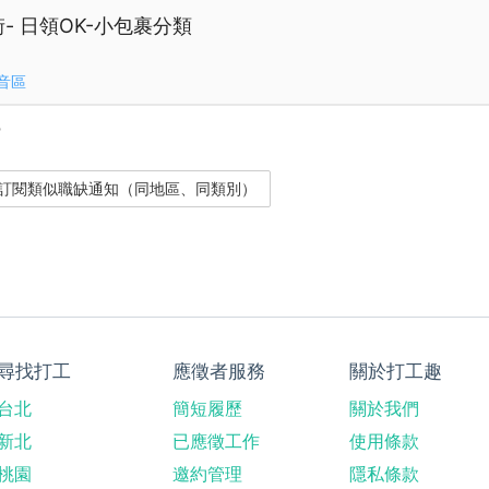
街- 日領OK-小包裹分類
音區
？
尋找打工
應徵者服務
關於打工趣
台北
簡短履歷
關於我們
新北
已應徵工作
使用條款
桃園
邀約管理
隱私條款