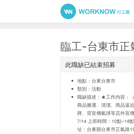
臨工-台東市正
此職缺已結束招募
地點：台東台東市
類別：活動
職缺描述：★工作內容：（
商品搬運、清潔、商品逼近
牌、背宣傳氣球等店外宣傳、
7/14 上班時間：10點~18
址：台東縣台東市正氣路19