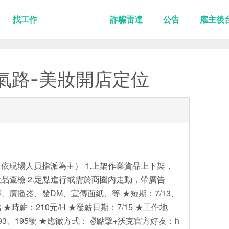
找工作
詐騙雷達
公告
雇主後
氣路-美妝開店定位
依現場人員指派為主） 1.上架作業貨品上下架，
品查檢 2.定點進行或需於商圈內走動，帶廣告
廣播器、發DM、宣傳面紙、等 ★短期：7/13、
點 ★時薪：210元/H ★發薪日期：7/15 ★工作地
3、195號 ★應徵方式： ✌點擊+沃克官方好友：h