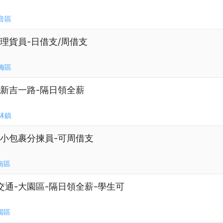
音區
路-理貨員-日借支/周借支
梅區
區新吉一路-隔日領全薪
林鎮
-小包裹分揀員-可周借支
南區
交通-大園區-隔日領全薪-學生可
園區