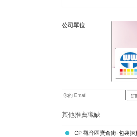
公司單位
其他推薦職缺
CP 觀音區寶倉街-包裝揀