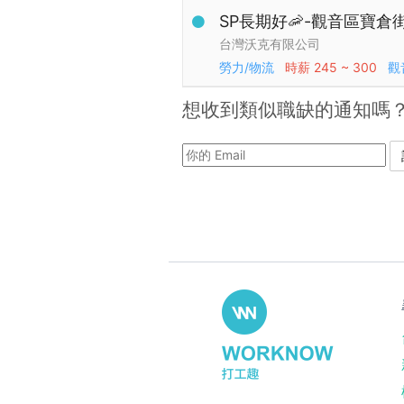
SP長期好🦐-觀音區寶倉
台灣沃克有限公司
勞力/物流
時薪
245 ~ 300
觀
想收到類似職缺的通知嗎