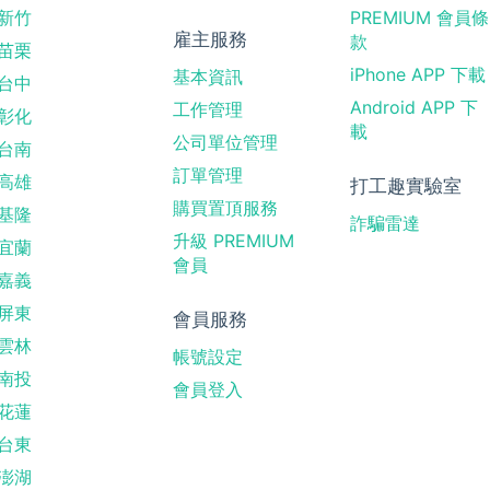
新竹
PREMIUM 會員條
雇主服務
款
苗栗
iPhone APP 下載
基本資訊
台中
Android APP 下
工作管理
彰化
載
公司單位管理
台南
訂單管理
高雄
打工趣實驗室
購買置頂服務
基隆
詐騙雷達
升級 PREMIUM
宜蘭
會員
嘉義
屏東
會員服務
雲林
帳號設定
南投
會員登入
花蓮
台東
澎湖