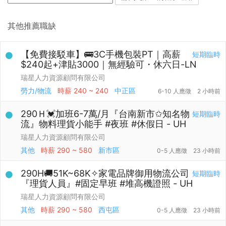
其他推薦職缺
【免費接駁車】🚌3C手機包裝PT｜高薪
短期臨時
$240起+津貼3000｜無經驗可・休六日-LN
瑞星人力資源顧問有限公司
勞力/物流
時薪
240 ~ 240
中正區
6-10 人應徵
2 小時前
290Ｈ💓加班6-7萬/月『台南新市✩知名物
短期臨時
流』物料理貨小能手 #夜班 #休假日 - UH
瑞星人力資源顧問有限公司
其他
時薪
290 ~ 580
新市區
0-5 人應徵
23 小時前
290H🚚51K~68K✧家電品牌御用物流公司
短期臨時
『理貨人員』#固定早班 #堆高機證照 - UH
瑞星人力資源顧問有限公司
其他
時薪
290 ~ 580
西屯區
0-5 人應徵
23 小時前