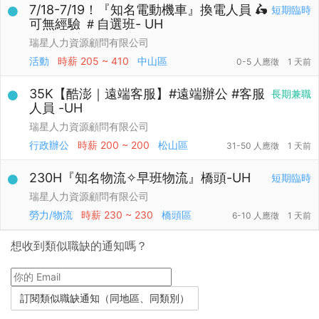
7/18-7/19！『知名電動機車』換電人員 🛵
短期臨時
可無經驗 ＃自選班- UH
瑞星人力資源顧問有限公司
活動
時薪
205 ~ 410
中山區
0-5 人應徵
1 天前
35K【酷澎｜遠端客服】#遠端辦公 #客服
長期兼職
人員 -UH
瑞星人力資源顧問有限公司
行政辦公
時薪
200 ~ 200
松山區
31-50 人應徵
1 天前
230H『知名物流✧早班物流』橋頭-UH
短期臨時
瑞星人力資源顧問有限公司
勞力/物流
時薪
230 ~ 230
橋頭區
6-10 人應徵
1 天前
想收到類似職缺的通知嗎？