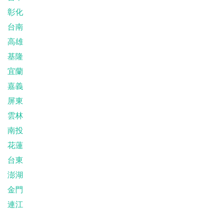
彰化
台南
高雄
基隆
宜蘭
嘉義
屏東
雲林
南投
花蓮
台東
澎湖
金門
連江