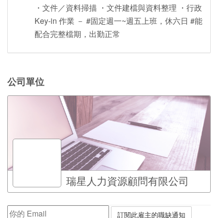
・文件／資料掃描 ・文件建檔與資料整理 ・行政
Key-in 作業 － #固定週一~週五上班，休六日 #能
配合完整檔期，出勤正常
公司單位
瑞星人力資源顧問有限公司