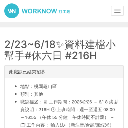
Toggl
navig
2/23~6/18✨資料建檔小
幫手#休六日 #216H
此職缺已結束招募
地點：桃園龜山區
類別：其他
職缺描述：📅 工作期間：2026/2/26 ～ 6/18 💰 薪
資說明：216H 🕗 上班時間：週一至週五 08:00
～16:55 （午休 55 分鐘，午休時間不計薪） －
🗂 工作內容： 輸入法▹（新注音/倉頡/無蝦米）