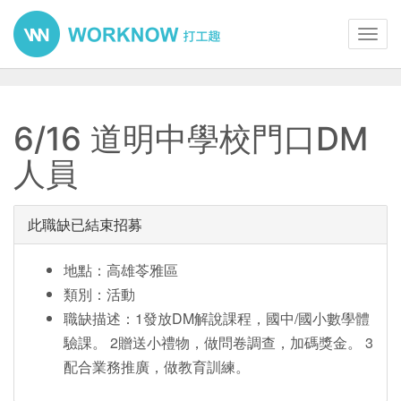
Toggl
navig
6/16 道明中學校門口DM
人員
此職缺已結束招募
地點：高雄苓雅區
類別：活動
職缺描述：1發放DM解說課程，國中/國小數學體
驗課。 2贈送小禮物，做問卷調查，加碼獎金。 3
配合業務推廣，做教育訓練。