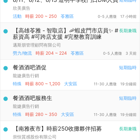
欣美廣告
活動
時薪
200 ~ 250
苓雅區
0-5 人應徵
17 小時前
【高雄苓雅 - 智取店】🦐蝦皮門市店員✨ #
長期兼職
薪資高 #可跨店支援 #完整教育訓練
邁斯朋管理顧問有限公司
勞力/物流
時薪
204 ~ 224
苓雅區
0-5 人應徵
3 天前
餐酒酒吧酒促
短期臨時
龍婕廣告行銷
特殊
時薪
800 ~ 1,200
大安區
11-30 人應徵
19 分鐘前
餐酒酒吧服務生
短期臨時
龍婕廣告行銷
特殊
時薪
280 ~ 350
大安區
11-30 人應徵
19 分鐘前
【南雅夜市】時薪250收攤夥伴招募
長期兼職
崇恒質感股份有限公司