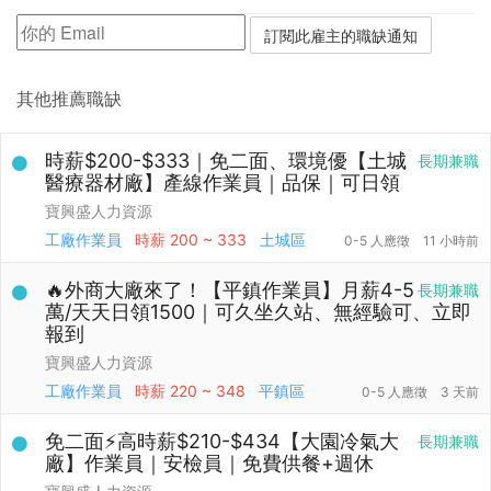
其他推薦職缺
時薪$200-$333｜免二面、環境優【土城
長期兼職
醫療器材廠】產線作業員｜品保｜可日領
寶興盛人力資源
工廠作業員
時薪
200 ~ 333
土城區
0-5 人應徵
11 小時前
🔥外商大廠來了！【平鎮作業員】月薪4-5
長期兼職
萬/天天日領1500｜可久坐久站、無經驗可、立即
報到
寶興盛人力資源
工廠作業員
時薪
220 ~ 348
平鎮區
0-5 人應徵
3 天前
免二面⚡高時薪$210-$434【大園冷氣大
長期兼職
廠】作業員｜安檢員｜免費供餐+週休