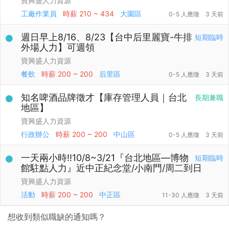
寶興盛人力資源
工廠作業員
時薪
210 ~ 434
大園區
0-5 人應徵
3 天前
週日早上8/16、8/23【台中后里麗寶-牛排
短期臨時
外場人力】可週領
寶興盛人力資源
餐飲
時薪
200 ~ 200
后里區
0-5 人應徵
3 天前
知名啤酒品牌徵才【庫存管理人員｜台北
長期兼職
地區】
寶興盛人力資源
行政辦公
時薪
200 ~ 200
中山區
0-5 人應徵
3 天前
一天兩小時‼️10/8~3/21『台北地區—博物
短期臨時
館駐點人力』近中正紀念堂/小南門/周二到日
寶興盛人力資源
活動
時薪
200 ~ 200
中正區
11-30 人應徵
3 天前
想收到類似職缺的通知嗎？