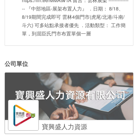
https://lin.ee/MMAtwTA 留言：雲林展架 -------------
-- 『中部地區-展架布置人力』 ．日期： 8/18、
8/19期間完成即可 雲林4個門市(虎尾/北港/斗南/
斗六) 可多站點承接者優先 ．活動類型： 工作簡
單，到屈臣氏門市布置單個一層
公司單位
寶興盛人力資源