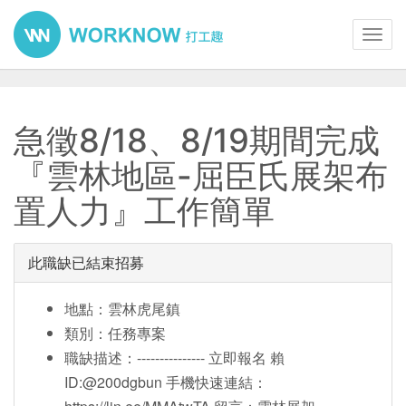
Toggl
navig
急徵8/18、8/19期間完成
『雲林地區-屈臣氏展架布
置人力』工作簡單
此職缺已結束招募
地點：雲林虎尾鎮
類別：任務專案
職缺描述：--------------- 立即報名 賴
ID:@200dgbun 手機快速連結：