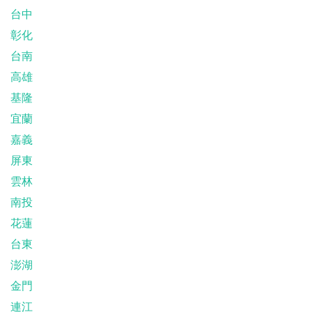
台中
彰化
台南
高雄
基隆
宜蘭
嘉義
屏東
雲林
南投
花蓮
台東
澎湖
金門
連江