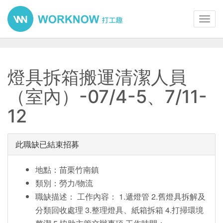
Toggl
navig
燈具拆箱搬運清潔人員
（室內）-07/4-5、7/11-
12
此職缺已結束招募
地點：苗栗竹南鎮
類別：勞力/物流
職缺描述： 工作內容： 1.遞燈管 2.舊燈具拆解及
分類回收處理 3.整理燈具、紙箱拆箱 4.打掃環境