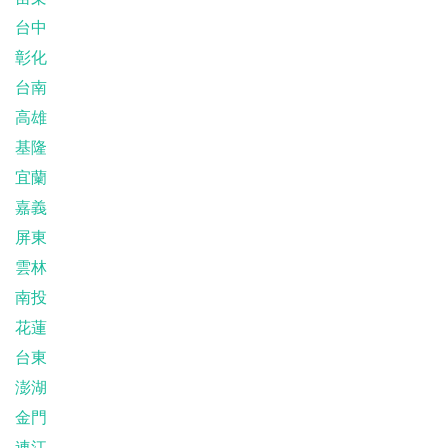
台中
彰化
台南
高雄
基隆
宜蘭
嘉義
屏東
雲林
南投
花蓮
台東
澎湖
金門
連江