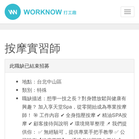
Toggl
navig
按摩實習師
此職缺已結束招募
地點：台北中山區
類別：特殊
職缺描述：想學一技之長？對身體放鬆與健康有
興趣？ 加入享天堂Spa，從零開始成為專業按摩
師！ 🎯 工作內容 ✔ 全身指壓按摩 ✔ 精油SPA按
摩 ✔ 顧客接待與說明 ✔ 環境簡單整理 📌 我們提
供你： ✅ 無經驗可，提供專業手把手教學 ✅ 公