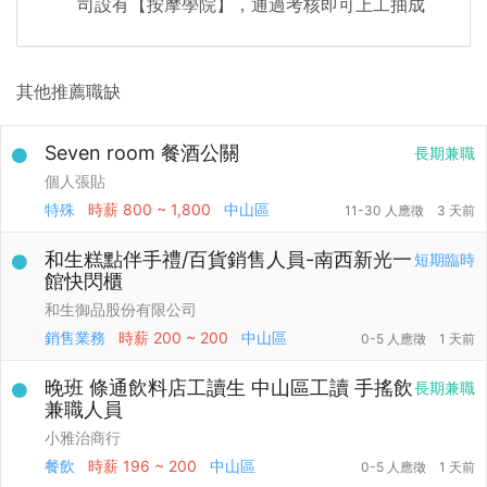
司設有【按摩學院】，通過考核即可上工抽成
其他推薦職缺
Seven room 餐酒公關
長期兼職
個人張貼
特殊
時薪
800 ~ 1,800
中山區
11-30 人應徵
3 天前
和生糕點伴手禮/百貨銷售人員-南西新光一
短期臨時
館快閃櫃
和生御品股份有限公司
銷售業務
時薪
200 ~ 200
中山區
0-5 人應徵
1 天前
晚班 條通飲料店工讀生 中山區工讀 手搖飲
長期兼職
兼職人員
小雅治商行
餐飲
時薪
196 ~ 200
中山區
0-5 人應徵
1 天前