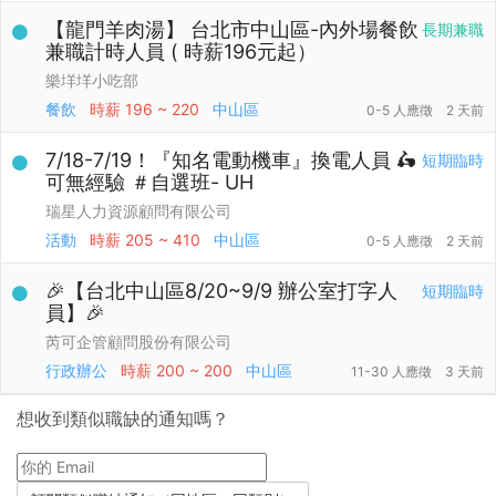
【龍門羊肉湯】 台北市中山區-內外場餐飲
長期兼職
兼職計時人員 ( 時薪196元起）
樂垟垟小吃部
餐飲
時薪
196 ~ 220
中山區
0-5 人應徵
2 天前
7/18-7/19！『知名電動機車』換電人員 🛵
短期臨時
可無經驗 ＃自選班- UH
瑞星人力資源顧問有限公司
活動
時薪
205 ~ 410
中山區
0-5 人應徵
2 天前
🎉【台北中山區8/20~9/9 辦公室打字人
短期臨時
員】🎉
芮可企管顧問股份有限公司
行政辦公
時薪
200 ~ 200
中山區
11-30 人應徵
3 天前
想收到類似職缺的通知嗎？