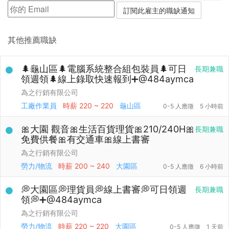
其他推薦職缺
🌲龜山區🌲電腦系統整合組包裝員🌲可日
長期兼職
領週領🌲線上錄取快速報到➕@484aymca
為之行銷有限公司
工廠作業員
時薪
220 ~ 220
龜山區
0-5 人應徵
5 小時前
🎀大園 觀音🎀生活百貨理貨🎀210/240H🎀
長期兼職
免費供餐🎀有交通車🎀線上書審
為之行銷有限公司
勞力/物流
時薪
200 ~ 240
大園區
0-5 人應徵
6 小時前
💭大園區💭理貨員💭線上書審💭可日領週
長期兼職
領💭➕@484aymca
為之行銷有限公司
勞力/物流
時薪
220 ~ 220
大園區
0-5 人應徵
1 天前