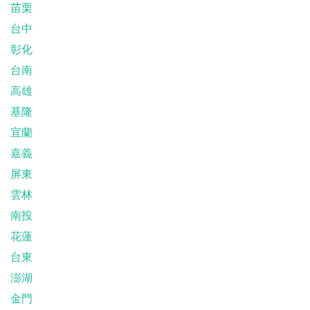
苗栗
台中
彰化
台南
高雄
基隆
宜蘭
嘉義
屏東
雲林
南投
花蓮
台東
澎湖
金門