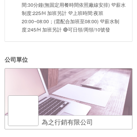
間:30分鐘(無固定用餐時間依照廠線安排) 💜薪水
制度:225/H 加班另計 💜上班時間:夜班
20:00~08:00；(需配合加班至08:00) 💜薪水制
度:245/H 加班另計 🔴可日領/周領/10號發
公司單位
為之行銷有限公司