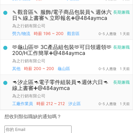
🍡觀音區🍡 服飾/電子商品包裝員🍡週休六
長期兼職
日🍡線上書審🍡立即報名➕@484aymca
為之行銷有限公司
勞力/物流
時薪
196 ~ 200
觀音區
0-5 人應徵
1 天前
🫶龜山區🫶 3C產品組包裝🫶可日領週領🫶
長期兼職
200/H工作簡單➕@484aymca
為之行銷有限公司
其他
時薪
200 ~ 200
龜山區
0-5 人應徵
1 天前
🦘汐止區🦘電子零件組裝員🦘週休六日🦘
長期兼職
線上書審➕@484aymca
為之行銷有限公司
工廠作業員
時薪
212 ~ 212
汐止區
0-5 人應徵
1 天前
想收到類似職缺的通知嗎？