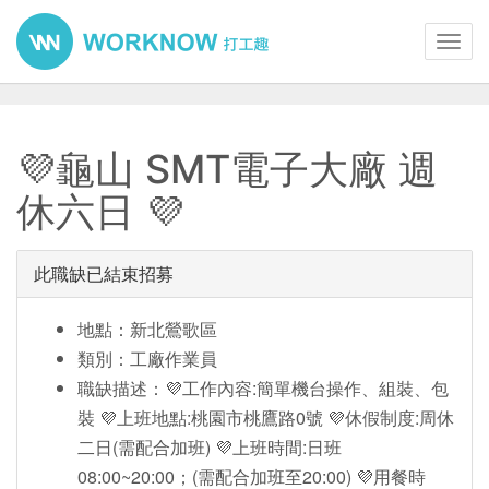
Toggl
navig
💜龜山 SMT電子大廠 週
休六日 💜
此職缺已結束招募
地點：新北鶯歌區
類別：工廠作業員
職缺描述：💜工作內容:簡單機台操作、組裝、包
裝 💜上班地點:桃園市桃鷹路0號 💜休假制度:周休
二日(需配合加班) 💜上班時間:日班
08:00~20:00；(需配合加班至20:00) 💜用餐時