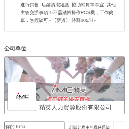
進行銷售 -店鋪清潔維護 -協助補貨等事宜 -其他
主管交辦事項 ✨不需結帳操作POS機，工作簡
單，無經驗可 - 【薪資】 時薪205/H -
公司單位
精英人力資源股份有限公司