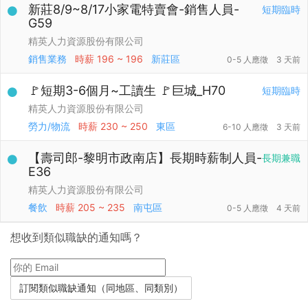
新莊8/9~8/17小家電特賣會-銷售人員-
短期臨時
G59
精英人力資源股份有限公司
銷售業務
時薪
196 ~ 196
新莊區
0-5 人應徵
3 天前
🚩短期3-6個月~工讀生 🚩巨城_H70
短期臨時
精英人力資源股份有限公司
勞力/物流
時薪
230 ~ 250
東區
6-10 人應徵
3 天前
【壽司郎-黎明市政南店】長期時薪制人員-
長期兼職
E36
精英人力資源股份有限公司
餐飲
時薪
205 ~ 235
南屯區
0-5 人應徵
4 天前
想收到類似職缺的通知嗎？