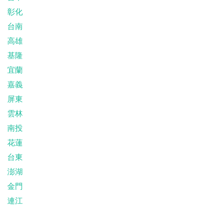
彰化
台南
高雄
基隆
宜蘭
嘉義
屏東
雲林
南投
花蓮
台東
澎湖
金門
連江