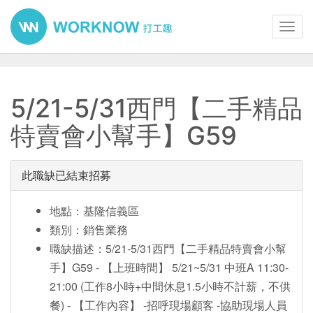
Toggl
navig
5/21-5/31西門【二手精品
特賣會小幫手】G59
此職缺已結束招募
地點：基隆信義區
類別：銷售業務
職缺描述：5/21-5/31西門【二手精品特賣會小幫
手】G59 - 【上班時間】 5/21~5/31 中班A 11:30-
21:00 (工作8小時+中間休息1.5小時不計薪，不供
餐) - 【工作內容】 -招呼現場顧客 -協助現場人員