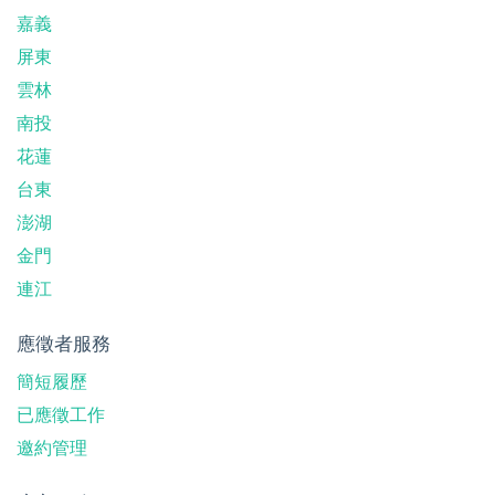
嘉義
屏東
雲林
南投
花蓮
台東
澎湖
金門
連江
應徵者服務
簡短履歷
已應徵工作
邀約管理