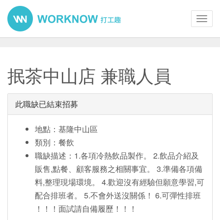
Toggl
navig
抿茶中山店 兼職人員
此職缺已結束招募
地點：基隆中山區
類別：餐飲
職缺描述：1.各項冷熱飲品製作。 2.飲品介紹及
販售,點餐、顧客服務之相關事宜。 3.準備各項備
料,整理現場環境。 4.歡迎沒有經驗但願意學習,可
配合排班者。 5.不會外送沒關係！ 6.可彈性排班
！！！面試請自備履歷！！！