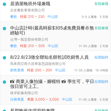
居酒屋晚班外場兼職
長期兼職
吉友餐飲事業有限公司
餐飲
時薪
210 ~ 230
中山區
0-5 人應徵
3 天前
中山店計時(最高時薪$305💰免費員餐🍜無
長期兼職
經驗可)
台灣一風堂股份有限公司
餐飲
時薪
210 ~ 305
中山區
11-30 人應徵
2 天前
8/22.8/23徵全聯知名餅乾試吃銷售人員
短期臨時
馬來西亞商大昌華嘉思謀能有限公司
銷售業務
時薪
200 ~ 200
中山區
11-30 人應徵
15 小時前
📸 商業人像拍攝 - 腳模特 📸 學生可，平日
短期臨時
假日皆可上工。
彼岸影像有限公司
任務專案
專案
3,000 ~ 3,000
中山區
11-30 人應徵
3 天前
長期晚班內場廚助兼職
長期兼職