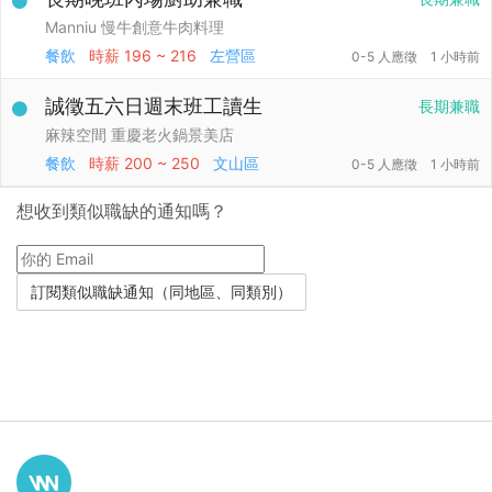
Manniu 慢牛創意牛肉料理
餐飲
時薪
196 ~ 216
左營區
0-5 人應徵
1 小時前
誠徵五六日週末班工讀生
長期兼職
麻辣空間 重慶老火鍋景美店
餐飲
時薪
200 ~ 250
文山區
0-5 人應徵
1 小時前
想收到類似職缺的通知嗎？