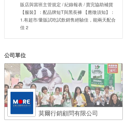
販店與當班主管規定 / 紀錄報表 / 賣完協助補貨
【服裝】：配品牌短T與黑長褲 【應徵須知】：
1.有超市/量販試吃試飲銷售經驗佳，能兩天配合
佳 2
公司單位
莫爾行銷顧問有限公司