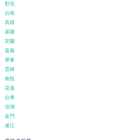
彰化
台南
高雄
基隆
宜蘭
嘉義
屏東
雲林
南投
花蓮
台東
澎湖
金門
連江