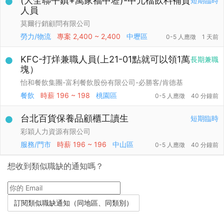
(大全聯平鎮+萬家福中壢)-中元檔飲料補貨
短期臨時
人員
莫爾行銷顧問有限公司
勞力/物流
專案
2,400 ~ 2,400
中壢區
0-5 人應徵
1 天前
KFC-打烊兼職人員(上21-01點就可以領1萬
長期兼職
塊）
怡和餐飲集團-富利餐飲股份有限公司-必勝客/肯德基
餐飲
時薪
196 ~ 198
桃園區
0-5 人應徵
40 分鐘前
台北百貨保養品顧櫃工讀生
短期臨時
彩穎人力資源有限公司
服務/門市
時薪
196 ~ 196
中山區
0-5 人應徵
40 分鐘前
想收到類似職缺的通知嗎？