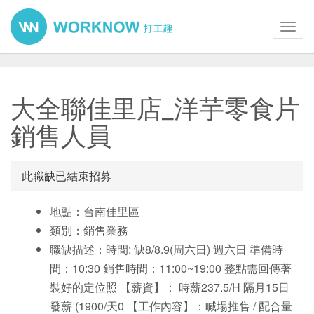
Toggl
navig
大全聯佳里店_洋芋零食片
銷售人員
此職缺已結束招募
地點：台南佳里區
類別：銷售業務
職缺描述：時間: 缺8/8.9(周六日) 週六日 準備時
間：10:30 銷售時間：11:00~19:00 整點需回傳著
裝好的定位照 【薪資】： 時薪237.5/H 隔月15日
發薪 (1900/天0 【工作內容】：喊場推售 / 配合量