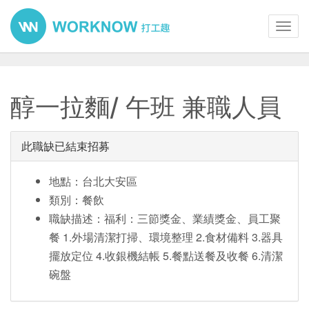
Toggl
navig
醇一拉麵/ 午班 兼職人員
此職缺已結束招募
地點：台北大安區
類別：餐飲
職缺描述：福利：三節獎金、業績獎金、員工聚
餐 1.外場清潔打掃、環境整理 2.食材備料 3.器具
擺放定位 4.收銀機結帳 5.餐點送餐及收餐 6.清潔
碗盤