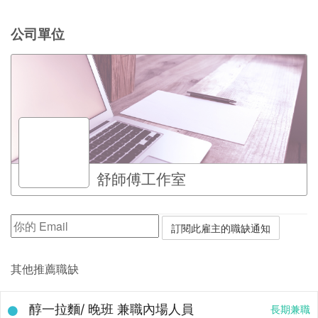
公司單位
舒師傅工作室
其他推薦職缺
醇一拉麵/ 晚班 兼職內場人員
長期兼職