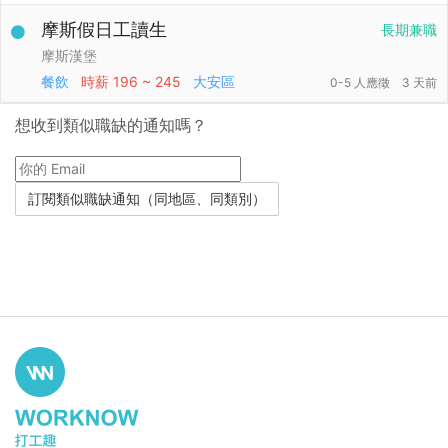
摩斯假日工讀生
長期兼職
摩斯漢堡
餐飲
時薪
196 ~ 245
大安區
0-5 人應徵
3 天前
想收到類似職缺的通知嗎？