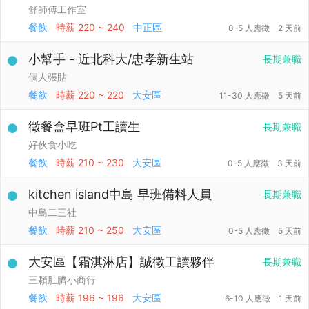
舒師傅工作室
餐飲
時薪
220 ~ 240
中正區
0-5 人應徵
2 天前
小幫手 - 近北科大/忠孝新生站
長期兼職
個人張貼
餐飲
時薪
220 ~ 220
大安區
11-30 人應徵
5 天前
徵餐盒早班Pt工讀生
長期兼職
好伙食小吃
餐飲
時薪
210 ~ 230
大安區
0-5 人應徵
3 天前
kitchen island中島 早班備料人員
長期兼職
中島二三社
餐飲
時薪
210 ~ 250
大安區
0-5 人應徵
5 天前
大安區【霜淇淋店】誠徵工讀夥伴
長期兼職
三顆肚臍小商行
餐飲
時薪
196 ~ 196
大安區
6-10 人應徵
1 天前