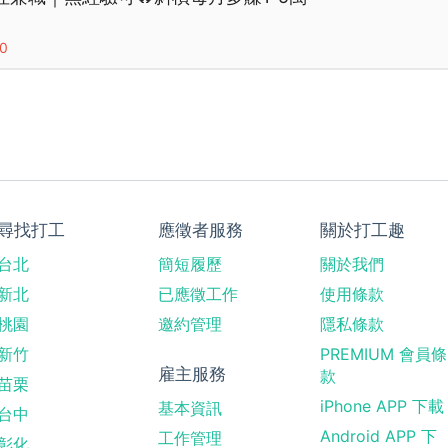
00
尋找打工
應徵者服務
關於打工趣
台北
簡短履歷
關於我們
新北
已應徵工作
使用條款
桃園
邀約管理
隱私條款
新竹
PREMIUM 會員條
雇主服務
款
苗栗
iPhone APP 下載
基本資訊
台中
Android APP 下
工作管理
彰化