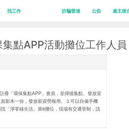
找工作
詐騙雷達
公告
雇主後
環保集點APP活動攤位工作人員
眾註冊「環保集點APP」會員，並掃描集點、發放宣
反面影本一份，發放薪資勞報用。 3.可以自備手機
會場找「淨零綠生活」第8攤位，現場有交通管制，請
。