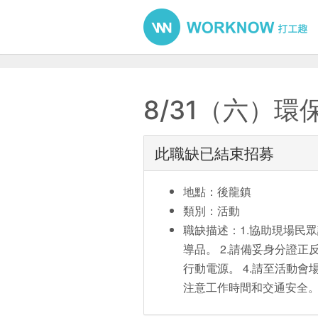
8/31（六）
此職缺已結束招募
地點：後龍鎮
類別：活動
職缺描述：1.協助現場民
導品。 2.請備妥身分證正
行動電源。 4.請至活動
注意工作時間和交通安全