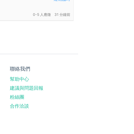
0-5 人應徵
31 分鐘前
聯絡我們
幫助中心
建議與問題回報
粉絲團
合作洽談