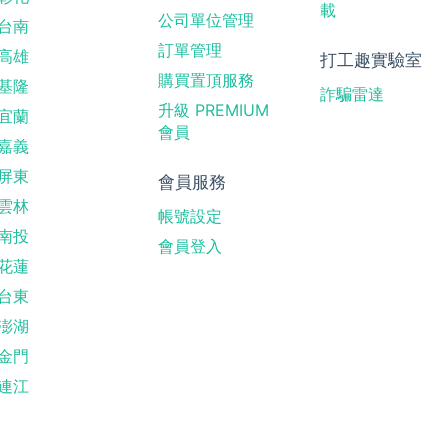
載
公司單位管理
台南
訂單管理
高雄
打工趣實驗室
購買置頂服務
基隆
詐騙雷達
升級 PREMIUM
宜蘭
會員
嘉義
屏東
會員服務
雲林
帳號設定
南投
會員登入
花蓮
台東
澎湖
金門
連江