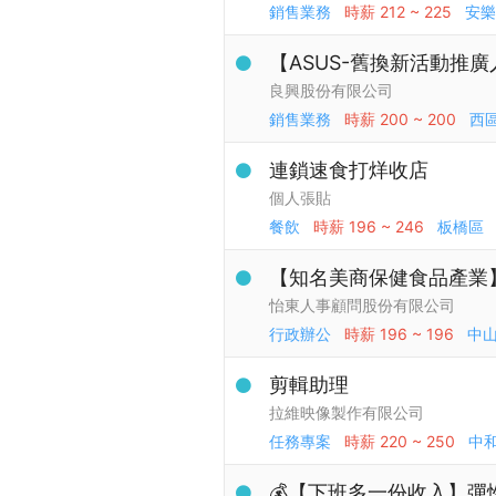
銷售業務
時薪
212 ~ 225
安樂
【ASUS-舊換新活動推廣
良興股份有限公司
銷售業務
時薪
200 ~ 200
西
連鎖速食打烊收店
個人張貼
餐飲
時薪
196 ~ 246
板橋區
【知名美商保健食品產業
怡東人事顧問股份有限公司
行政辦公
時薪
196 ~ 196
中
剪輯助理
拉維映像製作有限公司
任務專案
時薪
220 ~ 250
中
💰【下班多一份收入】彈