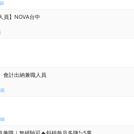
區
人員】NOVA台中
區
】會計出納兼職人員
山區
和區
性兼職｜無經驗可🔥斜槓每月多賺1-5萬