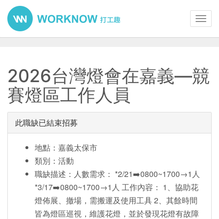
Toggl
navig
2026台灣燈會在嘉義—競
賽燈區工作人員
此職缺已結束招募
地點：嘉義太保市
類別：活動
職缺描述：人數需求： *2/21➡️0800~1700→1人
*3/17➡️0800~1700→1人 工作內容： 1、協助花
燈佈展、撤場，需搬運及使用工具 2、其餘時間
皆為燈區巡視，維護花燈，並於發現花燈有故障