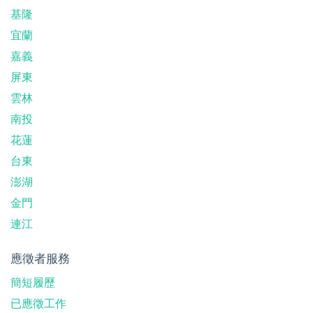
基隆
宜蘭
嘉義
屏東
雲林
南投
花蓮
台東
澎湖
金門
連江
應徵者服務
簡短履歷
已應徵工作