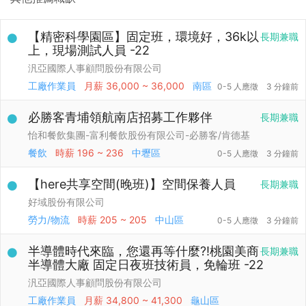
【精密科學園區】固定班，環境好，36k以
長期兼職
上，現場測試人員 -22
汎亞國際人事顧問股份有限公司
工廠作業員
月薪
36,000 ~ 36,000
南區
0-5 人應徵
3 分鐘前
必勝客青埔領航南店招募工作夥伴
長期兼職
怡和餐飲集團-富利餐飲股份有限公司-必勝客/肯德基
餐飲
時薪
196 ~ 236
中壢區
0-5 人應徵
3 分鐘前
【here共享空間(晚班)】空間保養人員
長期兼職
好域股份有限公司
勞力/物流
時薪
205 ~ 205
中山區
0-5 人應徵
3 分鐘前
半導體時代來臨，您還再等什麼?!桃園美商
長期兼職
半導體大廠 固定日夜班技術員，免輪班 -22
汎亞國際人事顧問股份有限公司
工廠作業員
月薪
34,800 ~ 41,300
龜山區