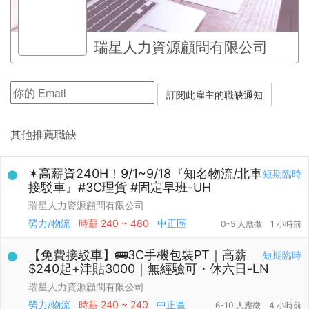
瑞星人力資源顧問有限公司
其他推薦職缺
✶高薪資240H！9/1~9/18『知名物流/北車
短期臨時
接駁車』#3C理貨 #固定早班-UH
瑞星人力資源顧問有限公司
勞力/物流
時薪
240 ~ 480
中正區
0-5 人應徵
1 小時前
【免費接駁車】🚌3C手機包裝PT｜高薪
短期臨時
$240起+津貼3000｜無經驗可・休六日-LN
瑞星人力資源顧問有限公司
勞力/物流
時薪
240 ~ 240
中正區
6-10 人應徵
4 小時前