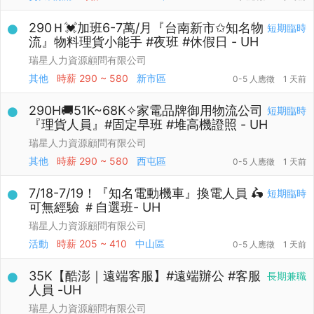
290Ｈ💓加班6-7萬/月『台南新市✩知名物
短期臨時
流』物料理貨小能手 #夜班 #休假日 - UH
瑞星人力資源顧問有限公司
其他
時薪
290 ~ 580
新市區
0-5 人應徵
1 天前
290H🚚51K~68K✧家電品牌御用物流公司
短期臨時
『理貨人員』#固定早班 #堆高機證照 - UH
瑞星人力資源顧問有限公司
其他
時薪
290 ~ 580
西屯區
0-5 人應徵
1 天前
7/18-7/19！『知名電動機車』換電人員 🛵
短期臨時
可無經驗 ＃自選班- UH
瑞星人力資源顧問有限公司
活動
時薪
205 ~ 410
中山區
0-5 人應徵
1 天前
35K【酷澎｜遠端客服】#遠端辦公 #客服
長期兼職
人員 -UH
瑞星人力資源顧問有限公司