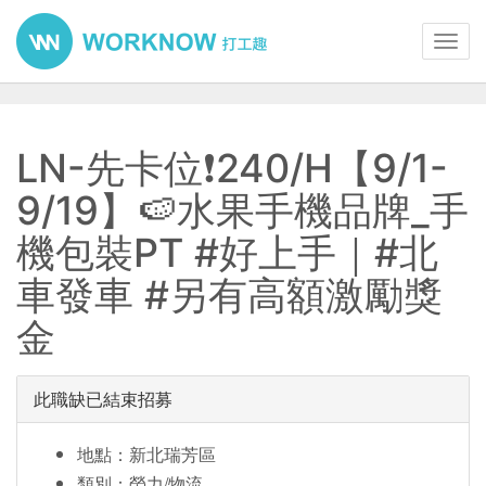
Toggl
navig
LN-先卡位❗240/H【9/1-
9/19】🍉水果手機品牌_手
機包裝PT #好上手｜#北
車發車 #另有高額激勵獎
金
此職缺已結束招募
地點：新北瑞芳區
類別：勞力/物流