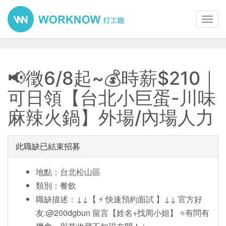
Toggl
navig
📢徵6/8起~💰時薪$210｜
可日領【台北小巨蛋-川味
麻辣火鍋】外場/內場人力
此職缺已結束招募
地點：台北松山區
類別：餐飲
職缺描述：↓↓【 ⚡ 快速預約面試 】↓↓ 官方好
友:@200dgbun 留言【姓名+找周小姐】 ⭐️有問有