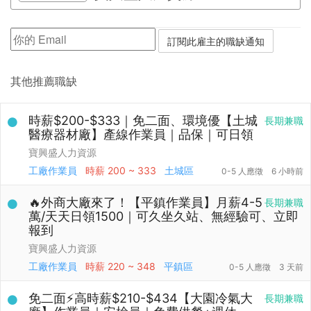
其他推薦職缺
時薪$200-$333｜免二面、環境優【土城
長期兼職
醫療器材廠】產線作業員｜品保｜可日領
寶興盛人力資源
工廠作業員
時薪
200 ~ 333
土城區
0-5 人應徵
6 小時前
🔥外商大廠來了！【平鎮作業員】月薪4-5
長期兼職
萬/天天日領1500｜可久坐久站、無經驗可、立即
報到
寶興盛人力資源
工廠作業員
時薪
220 ~ 348
平鎮區
0-5 人應徵
3 天前
免二面⚡高時薪$210-$434【大園冷氣大
長期兼職