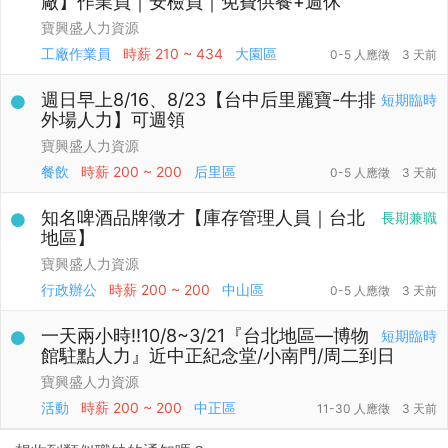
廠】作業員｜安檢員｜免費供餐+週休
寶興盛人力資源
工廠作業員
時薪
210 ~ 434
大園區
0-5 人應徵
3 天前
週日早上8/16、8/23【台中后里麗寶-牛排
短期臨時
外場人力】可週領
寶興盛人力資源
餐飲
時薪
200 ~ 200
后里區
0-5 人應徵
3 天前
知名啤酒品牌徵才【庫存管理人員｜台北
長期兼職
地區】
寶興盛人力資源
行政辦公
時薪
200 ~ 200
中山區
0-5 人應徵
3 天前
一天兩小時‼️10/8~3/21『台北地區—博物
短期臨時
館駐點人力』近中正紀念堂/小南門/周二到日
寶興盛人力資源
活動
時薪
200 ~ 200
中正區
11-30 人應徵
3 天前