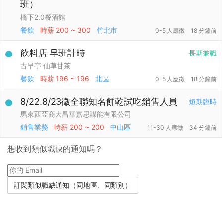
班）
橋下2.0餐酒館
餐飲
時薪
200 ~ 300
竹北市
0-5 人應徵
18 分鐘前
飲料店 早班計時
長期兼職
古早亭 仙草甘茶
餐飲
時薪
196 ~ 196
北區
0-5 人應徵
18 分鐘前
8/22.8/23徵全聯知名餅乾試吃銷售人員
短期臨時
馬來西亞商大昌華嘉思謀能有限公司
銷售業務
時薪
200 ~ 200
中山區
11-30 人應徵
34 分鐘前
想收到類似職缺的通知嗎？