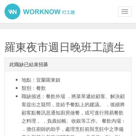
Toggl
navig
羅東夜市週日晚班工讀生
此職缺已結束招募
地點：宜蘭羅東鎮
類別：餐飲
職缺描述：餐飲外場 ．將菜單遞給顧客、解決顧
客提出之疑問，並給予餐點上的建議。 ．後續將
顧客點餐訊息通知廚房做餐，或可進行簡易餐飲
之料理， ．負責結帳、收銀等工作。 餐飲內場：
．擔任廚師的助手，處理烹飪前與烹飪中之準備