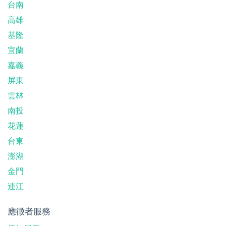
台南
高雄
基隆
宜蘭
嘉義
屏東
雲林
南投
花蓮
台東
澎湖
金門
連江
應徵者服務