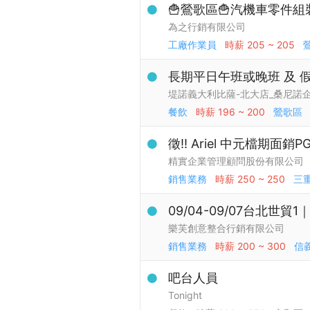
🍟鶯歌區🍟汽機車零件組裝
為之行銷有限公司
工廠作業員
時薪
205 ~ 205
長期平日午班或晚班 及 假日 
堤諾義大利比薩-北大店_桑尼諾
餐飲
時薪
196 ~ 200
鶯歌區
徵!! Ariel 中元檔期面銷P
精實企業管理顧問股份有限公司
銷售業務
時薪
250 ~ 250
三
09/04-09/07台北世
樂芙創意整合行銷有限公司
銷售業務
時薪
200 ~ 300
信
吧台人員
Tonight