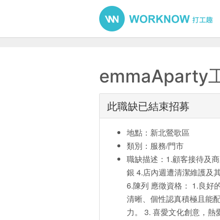
emmaApar
此職缺已結束招募
地點：新北鶯歌區
類別：服務/門市
職缺描述：1.顧客接待及商
銀 4.店內週遭清潔維護及
6.陳列 應徵資格： 1.
清晰、個性認真積極且能配
力。 3. 喜愛文化創意，