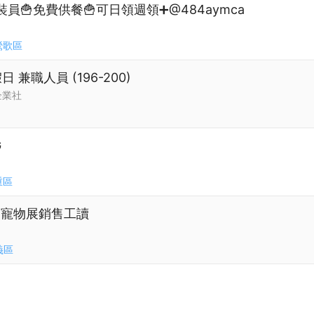
員🍟免費供餐🍟可日領週領➕@484aymca
鶯歌區
兼職人員 (196-200)
企業社
G
重區
貿1｜寵物展銷售工讀
義區