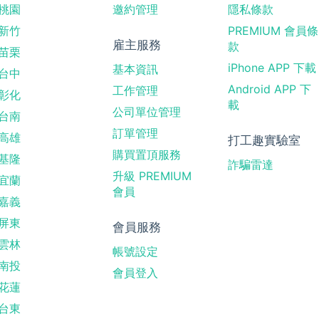
桃園
邀約管理
隱私條款
新竹
PREMIUM 會員條
雇主服務
款
苗栗
iPhone APP 下載
基本資訊
台中
Android APP 下
工作管理
彰化
載
公司單位管理
台南
訂單管理
高雄
打工趣實驗室
購買置頂服務
基隆
詐騙雷達
升級 PREMIUM
宜蘭
會員
嘉義
屏東
會員服務
雲林
帳號設定
南投
會員登入
花蓮
台東