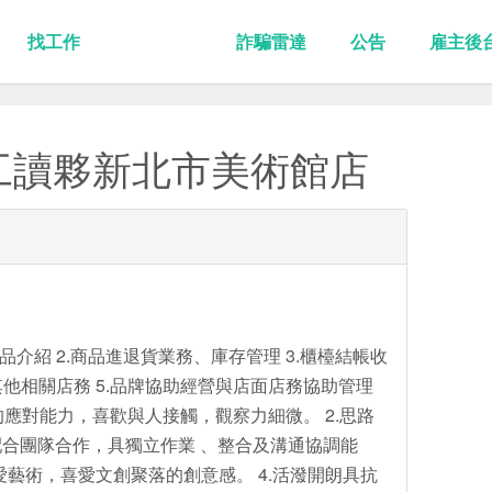
找工作
詐騙雷達
公告
雇主後
ty工讀夥新北市美術館店
品介紹 2.商品進退貨業務、庫存管理 3.櫃檯結帳收
其他相關店務 5.品牌協助經營與店面店務協助管理
良好的應對能力，喜歡與人接觸，觀察力細微。 2.思路
合團隊合作，具獨立作業 、整合及溝通協調能
熱愛藝術，喜愛文創聚落的創意感。 4.活潑開朗具抗