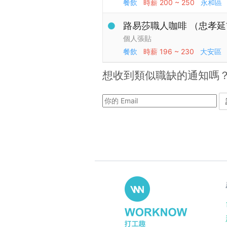
餐飲
時薪
200 ~ 250
永和區
路易莎職人咖啡 （忠孝延
個人張貼
餐飲
時薪
196 ~ 230
大安區
想收到類似職缺的通知嗎