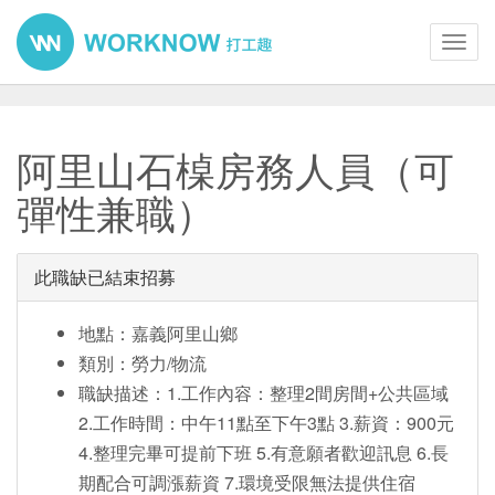
Toggl
navig
阿里山石槕房務人員（可
彈性兼職）
此職缺已結束招募
地點：嘉義阿里山鄉
類別：勞力/物流
職缺描述：1.工作內容：整理2間房間+公共區域
2.工作時間：中午11點至下午3點 3.薪資：900元
4.整理完畢可提前下班 5.有意願者歡迎訊息 6.長
期配合可調漲薪資 7.環境受限無法提供住宿