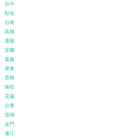
台中
彰化
台南
高雄
基隆
宜蘭
嘉義
屏東
雲林
南投
花蓮
台東
澎湖
金門
連江