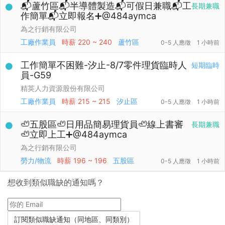
📬蘆竹區📬半導體製造📬可假日兼職📬工
長期兼職
作簡單📬立即報名➕@484aymca
為之行銷有限公司
工廠作業員
時薪
220 ~ 240
蘆竹區
0-5 人應徵
1 小時前
工作簡單不困難-汐止-8/7零件理貨臨時人
短期臨時
員-G59
精英人力資源股份有限公司
工廠作業員
時薪
215 ~ 215
汐止區
0-5 人應徵
1 小時前
🦥五股區🦥日用品簡易理貨員🦥線上書審
長期兼職
🦥立即上工➕@484aymca
為之行銷有限公司
勞力/物流
時薪
196 ~ 196
五股區
0-5 人應徵
1 小時前
想收到類似職缺的通知嗎？