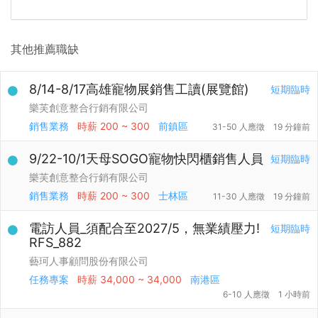
其他推薦職缺
8/14-8/17高雄寵物展銷售工讀(展覽館)
短期臨時
樂芙創意整合行銷有限公司
銷售業務
時薪
200 ~ 300
前鎮區
31-50 人應徵
19 分鐘前
9/22-10/1天母SOGO寵物快閃櫃銷售人員
短期臨時
樂芙創意整合行銷有限公司
銷售業務
時薪
200 ~ 300
士林區
11-30 人應徵
19 分鐘前
電訪人員_須配合至2027/5，無業績壓力!
短期臨時
RFS_882
藝珂人事顧問股份有限公司
任務專案
時薪
34,000 ~ 34,000
南港區
6-10 人應徵
1 小時前